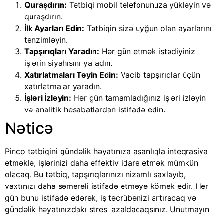
Quraşdırın:
Tətbiqi mobil telefonunuza yükləyin və
quraşdırın.
İlk Ayarları Edin:
Tətbiqin sizə uyğun olan ayarlarını
tənzimləyin.
Tapşırıqları Yaradın:
Hər gün etmək istədiyiniz
işlərin siyahısını yaradın.
Xatırlatmaları Təyin Edin:
Vacib tapşırıqlar üçün
xatırlatmalar yaradın.
İşləri İzləyin:
Hər gün tamamladığınız işləri izləyin
və analitik hesabatlardan istifadə edin.
Nəticə
Pinco tətbiqini gündəlik həyatınıza asanlıqla inteqrasiya
etməklə, işlərinizi daha effektiv idarə etmək mümkün
olacaq. Bu tətbiq, tapşırıqlarınızı nizamlı saxlayıb,
vaxtınızı daha səmərəli istifadə etməyə kömək edir. Her
gün bunu istifadə edərək, iş təcrübənizi artıracaq və
gündəlik həyatınızdakı stresi azaldacaqsınız. Unutmayın