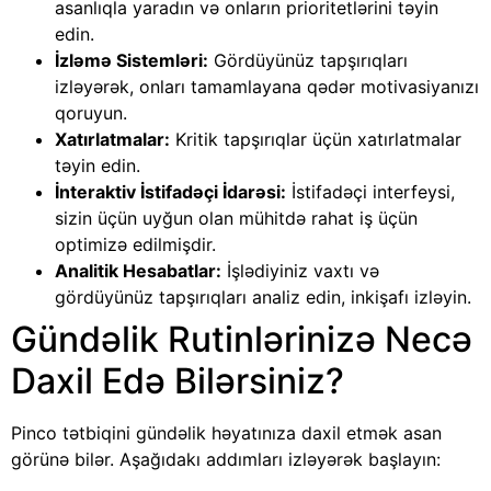
asanlıqla yaradın və onların prioritetlərini təyin
edin.
İzləmə Sistemləri:
Gördüyünüz tapşırıqları
izləyərək, onları tamamlayana qədər motivasiyanızı
qoruyun.
Xatırlatmalar:
Kritik tapşırıqlar üçün xatırlatmalar
təyin edin.
İnteraktiv İstifadəçi İdarəsi:
İstifadəçi interfeysi,
sizin üçün uyğun olan mühitdə rahat iş üçün
optimizə edilmişdir.
Analitik Hesabatlar:
İşlədiyiniz vaxtı və
gördüyünüz tapşırıqları analiz edin, inkişafı izləyin.
Gündəlik Rutinlərinizə Necə
Daxil Edə Bilərsiniz?
Pinco tətbiqini gündəlik həyatınıza daxil etmək asan
görünə bilər. Aşağıdakı addımları izləyərək başlayın: