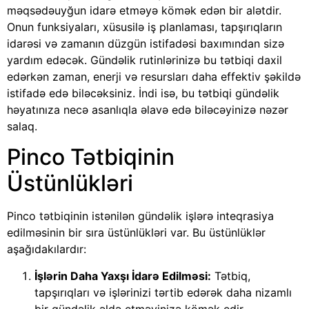
məqsədəuyğun idarə etməyə kömək edən bir alətdir.
Onun funksiyaları, xüsusilə iş planlaması, tapşırıqların
idarəsi və zamanın düzgün istifadəsi baxımından sizə
yardım edəcək. Gündəlik rutinlərinizə bu tətbiqi daxil
edərkən zaman, enerji və resursları daha effektiv şəkildə
istifadə edə biləcəksiniz. İndi isə, bu tətbiqi gündəlik
həyatınıza necə asanlıqla əlavə edə biləcəyinizə nəzər
salaq.
Pinco Tətbiqinin
Üstünlükləri
Pinco tətbiqinin istənilən gündəlik işlərə inteqrasiya
edilməsinin bir sıra üstünlükləri var. Bu üstünlüklər
aşağıdakılardır:
İşlərin Daha Yaxşı İdarə Edilməsi:
Tətbiq,
tapşırıqları və işlərinizi tərtib edərək daha nizamlı
bir gündəlik əldə etməyinizə kömək edir.