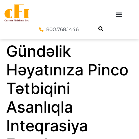
800.768.1446
Gündəlik
Həyatınıza Pinco
Tətbiqini
Asanlıqla
Inteqrasiya