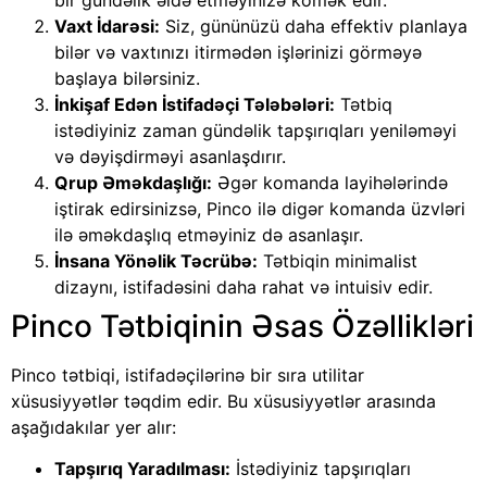
Vaxt İdarəsi:
Siz, gününüzü daha effektiv planlaya
bilər və vaxtınızı itirmədən işlərinizi görməyə
başlaya bilərsiniz.
İnkişaf Edən İstifadəçi Tələbələri:
Tətbiq
istədiyiniz zaman gündəlik tapşırıqları yeniləməyi
və dəyişdirməyi asanlaşdırır.
Qrup Əməkdaşlığı:
Əgər komanda layihələrində
iştirak edirsinizsə, Pinco ilə digər komanda üzvləri
ilə əməkdaşlıq etməyiniz də asanlaşır.
İnsana Yönəlik Təcrübə:
Tətbiqin minimalist
dizaynı, istifadəsini daha rahat və intuisiv edir.
Pinco Tətbiqinin Əsas Özəllikləri
Pinco tətbiqi, istifadəçilərinə bir sıra utilitar
xüsusiyyətlər təqdim edir. Bu xüsusiyyətlər arasında
aşağıdakılar yer alır:
Tapşırıq Yaradılması:
İstədiyiniz tapşırıqları