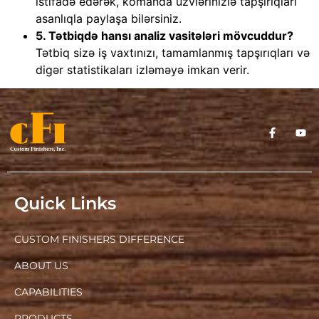
istifadə edərək, komanda üzvlərinizlə tapşırıqları
asanlıqla paylaşa bilərsiniz.
5. Tətbiqdə hansı analiz vasitələri mövcuddur?
Tətbiq sizə iş vaxtınızı, tamamlanmış tapşırıqları və
digər statistikaları izləməyə imkan verir.
Quick Links
CUSTOM FINISHERS DIFFERENCE
ABOUT US
CAPABILITIES
PRODUCTS