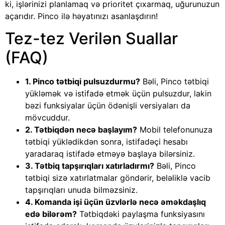
ki, işlərinizi planlamaq və prioritet çıxarmaq, uğurunuzun
açarıdır. Pinco ilə həyatınızı asanlaşdırın!
Tez-tez Verilən Suallar
(FAQ)
1. Pinco tətbiqi pulsuzdurmu?
Bəli, Pinco tətbiqi
yükləmək və istifadə etmək üçün pulsuzdur, lakin
bəzi funksiyalar üçün ödənişli versiyaları da
mövcuddur.
2. Tətbiqdən necə başlayım?
Mobil telefonunuza
tətbiqi yüklədikdən sonra, istifadəçi hesabı
yaradaraq istifadə etməyə başlaya bilərsiniz.
3. Tətbiq tapşırıqları xatırladırmı?
Bəli, Pinco
tətbiqi sizə xatırlatmalar göndərir, beləliklə vacib
tapşırıqları unuda bilməzsiniz.
4. Komanda işi üçün üzvlərlə necə əməkdaşlıq
edə bilərəm?
Tətbiqdəki paylaşma funksiyasını