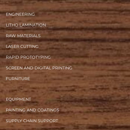
ENGINEERING
LITHO LAMINATION
RAW MATERIALS
LASER CUTTING
RAPID PROTOTYPING
SCREEN AND DIGITAL PRINTING
FURNITURE
EQUIPMENT
PAINTING AND COATINGS
SUPPLY CHAIN SUPPORT