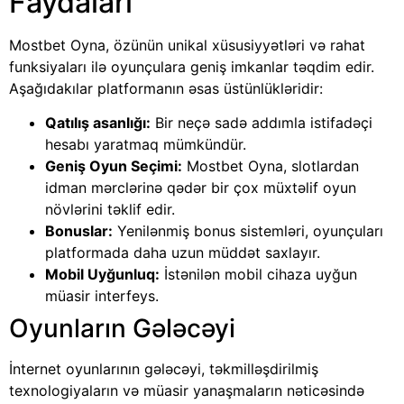
Faydaları
Mostbet Oyna, özünün unikal xüsusiyyətləri və rahat
funksiyaları ilə oyunçulara geniş imkanlar təqdim edir.
Aşağıdakılar platformanın əsas üstünlükləridir:
Qatılış asanlığı:
Bir neçə sadə addımla istifadəçi
hesabı yaratmaq mümkündür.
Geniş Oyun Seçimi:
Mostbet Oyna, slotlardan
idman mərclərinə qədər bir çox müxtəlif oyun
növlərini təklif edir.
Bonuslar:
Yenilənmiş bonus sistemləri, oyunçuları
platformada daha uzun müddət saxlayır.
Mobil Uyğunluq:
İstənilən mobil cihaza uyğun
müasir interfeys.
Oyunların Gələcəyi
İnternet oyunlarının gələcəyi, təkmilləşdirilmiş
texnologiyaların və müasir yanaşmaların nəticəsində