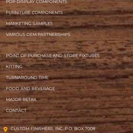
POP DISPLAY COMPONENTS
FURNITURE COMPONENTS
MARKETING SAMPLES
VARIOUS OEM PARTNERSHIPS
POINT OF PURCHASE AND STORE FIXTURES
KITTING
TURNAROUND TIME
FOOD AND BEVERAGE
MAJOR RETAIL
CONTACT
CUSTOM FINISHERS, INC. P.O. BOX 7008