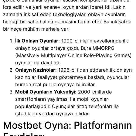
icra edilir və yerli ənənəvi oyunlardan ibarət idi. Lakin
zamanla inkişaf edən texnologiyalar, onlayn oyunların
hüquqi bir sahə halına gəlməsini təmin etdi. Bu inkişafda
bir neçə mühüm mərhələ var:
İlk Onlayn Oyunlar:
1990-cı illərin əvvəllərində ilk
onlayn oyunlar ortaya çıxdı. Bura MMORPG
(Massively Multiplayer Online Role-Playing Games)
oyunlar da daxil idi.
Onlayn Kazinolar:
1996-cı ildən etibarən ilk onlayn
kazinolar fəaliyyət göstərməyə başladı, oyunçular
burada real pul ilə oynaya bilirdilər.
Mobil Oyunların Yüksəlişi:
2000-ci illərdə
smartfonların yayılması ilə mobil oyunlar
popularlaşıbdır. Oyunçular artıq telefonları ilə
istədikləri yerdən oynaya bilirlər.
Mostbet Oyna: Platformanın