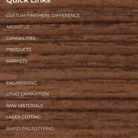
CUSTOM FINISHERS DIFFERENCE
ABOUT US
CAPABILITIES
PRODUCTS
MARKETS
ENGINEERING
LITHO LAMINATION
RAW MATERIALS
LASER CUTTING
RAPID PROTOTYPING