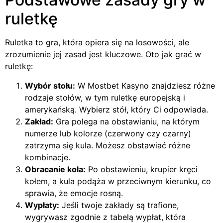
ruletkę
Ruletka to gra, która opiera się na losowości, ale
zrozumienie jej zasad jest kluczowe. Oto jak grać w
ruletkę:
Wybór stołu:
W Mostbet Kasyno znajdziesz różne
rodzaje stołów, w tym ruletkę europejską i
amerykańską. Wybierz stół, który Ci odpowiada.
Zakład:
Gra polega na obstawianiu, na którym
numerze lub kolorze (czerwony czy czarny)
zatrzyma się kula. Możesz obstawiać różne
kombinacje.
Obracanie koła:
Po obstawieniu, krupier kręci
kołem, a kula podąża w przeciwnym kierunku, co
sprawia, że emocje rosną.
Wypłaty:
Jeśli twoje zakłady są trafione,
wygrywasz zgodnie z tabelą wypłat, która