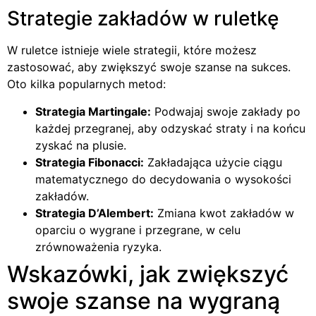
Strategie zakładów w ruletkę
W ruletce istnieje wiele strategii, które możesz
zastosować, aby zwiększyć swoje szanse na sukces.
Oto kilka popularnych metod:
Strategia Martingale:
Podwajaj swoje zakłady po
każdej przegranej, aby odzyskać straty i na końcu
zyskać na plusie.
Strategia Fibonacci:
Zakładająca użycie ciągu
matematycznego do decydowania o wysokości
zakładów.
Strategia D’Alembert:
Zmiana kwot zakładów w
oparciu o wygrane i przegrane, w celu
zrównoważenia ryzyka.
Wskazówki, jak zwiększyć
swoje szanse na wygraną