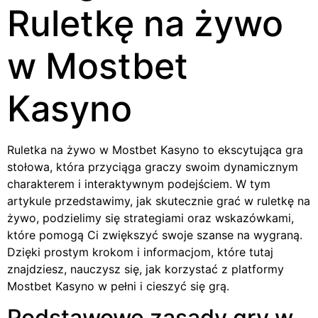
Ruletkę na żywo
w Mostbet
Kasyno
Ruletka na żywo w Mostbet Kasyno to ekscytująca gra
stołowa, która przyciąga graczy swoim dynamicznym
charakterem i interaktywnym podejściem. W tym
artykule przedstawimy, jak skutecznie grać w ruletkę na
żywo, podzielimy się strategiami oraz wskazówkami,
które pomogą Ci zwiększyć swoje szanse na wygraną.
Dzięki prostym krokom i informacjom, które tutaj
znajdziesz, nauczysz się, jak korzystać z platformy
Mostbet Kasyno w pełni i cieszyć się grą.
Podstawowe zasady gry w