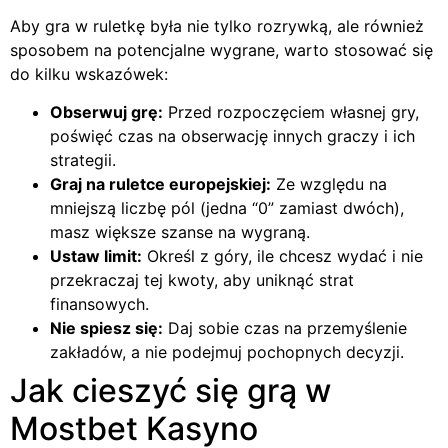
Aby gra w ruletkę była nie tylko rozrywką, ale również
sposobem na potencjalne wygrane, warto stosować się
do kilku wskazówek:
Obserwuj grę:
Przed rozpoczęciem własnej gry,
poświęć czas na obserwację innych graczy i ich
strategii.
Graj na ruletce europejskiej:
Ze względu na
mniejszą liczbę pól (jedna “0” zamiast dwóch),
masz większe szanse na wygraną.
Ustaw limit:
Określ z góry, ile chcesz wydać i nie
przekraczaj tej kwoty, aby uniknąć strat
finansowych.
Nie spiesz się:
Daj sobie czas na przemyślenie
zakładów, a nie podejmuj pochopnych decyzji.
Jak cieszyć się grą w
Mostbet Kasyno