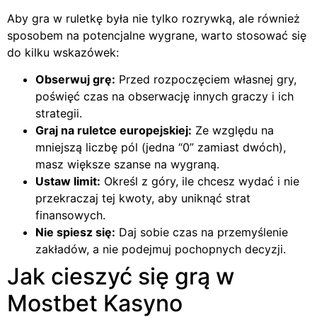
Aby gra w ruletkę była nie tylko rozrywką, ale również
sposobem na potencjalne wygrane, warto stosować się
do kilku wskazówek:
Obserwuj grę:
Przed rozpoczęciem własnej gry,
poświęć czas na obserwację innych graczy i ich
strategii.
Graj na ruletce europejskiej:
Ze względu na
mniejszą liczbę pól (jedna “0” zamiast dwóch),
masz większe szanse na wygraną.
Ustaw limit:
Określ z góry, ile chcesz wydać i nie
przekraczaj tej kwoty, aby uniknąć strat
finansowych.
Nie spiesz się:
Daj sobie czas na przemyślenie
zakładów, a nie podejmuj pochopnych decyzji.
Jak cieszyć się grą w
Mostbet Kasyno