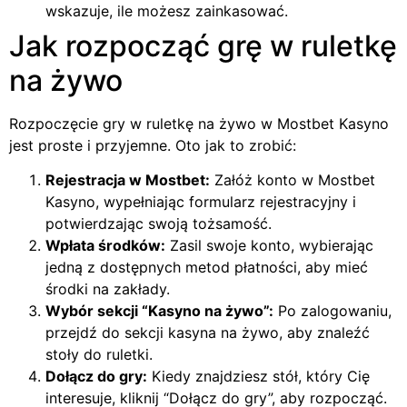
wskazuje, ile możesz zainkasować.
Jak rozpocząć grę w ruletkę
na żywo
Rozpoczęcie gry w ruletkę na żywo w Mostbet Kasyno
jest proste i przyjemne. Oto jak to zrobić:
Rejestracja w Mostbet:
Załóż konto w Mostbet
Kasyno, wypełniając formularz rejestracyjny i
potwierdzając swoją tożsamość.
Wpłata środków:
Zasil swoje konto, wybierając
jedną z dostępnych metod płatności, aby mieć
środki na zakłady.
Wybór sekcji “Kasyno na żywo”:
Po zalogowaniu,
przejdź do sekcji kasyna na żywo, aby znaleźć
stoły do ruletki.
Dołącz do gry:
Kiedy znajdziesz stół, który Cię
interesuje, kliknij “Dołącz do gry”, aby rozpocząć.