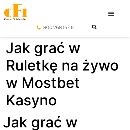
800.768.1446
Jak grać w
Ruletkę na żywo
w Mostbet
Kasyno
Jak grać w