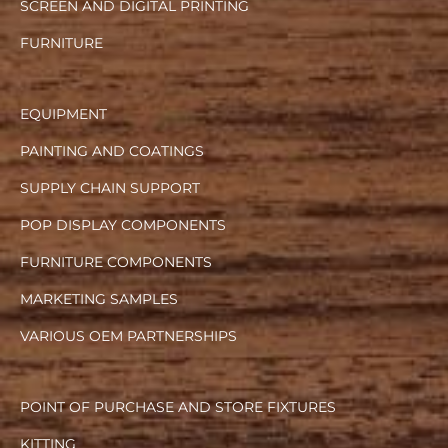
SCREEN AND DIGITAL PRINTING
FURNITURE
EQUIPMENT
PAINTING AND COATINGS
SUPPLY CHAIN SUPPORT
POP DISPLAY COMPONENTS
FURNITURE COMPONENTS
MARKETING SAMPLES
VARIOUS OEM PARTNERSHIPS
POINT OF PURCHASE AND STORE FIXTURES
KITTING