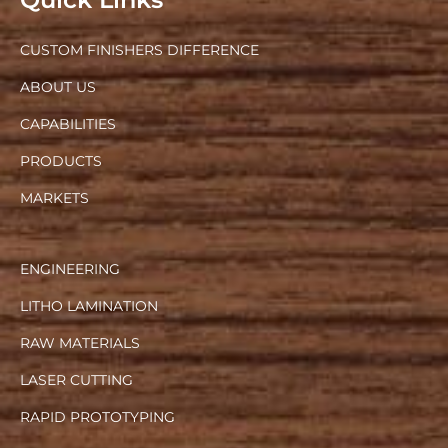
CUSTOM FINISHERS DIFFERENCE
ABOUT US
CAPABILITIES
PRODUCTS
MARKETS
ENGINEERING
LITHO LAMINATION
RAW MATERIALS
LASER CUTTING
RAPID PROTOTYPING