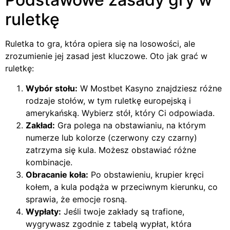
ruletkę
Ruletka to gra, która opiera się na losowości, ale
zrozumienie jej zasad jest kluczowe. Oto jak grać w
ruletkę:
Wybór stołu:
W Mostbet Kasyno znajdziesz różne
rodzaje stołów, w tym ruletkę europejską i
amerykańską. Wybierz stół, który Ci odpowiada.
Zakład:
Gra polega na obstawianiu, na którym
numerze lub kolorze (czerwony czy czarny)
zatrzyma się kula. Możesz obstawiać różne
kombinacje.
Obracanie koła:
Po obstawieniu, krupier kręci
kołem, a kula podąża w przeciwnym kierunku, co
sprawia, że emocje rosną.
Wypłaty:
Jeśli twoje zakłady są trafione,
wygrywasz zgodnie z tabelą wypłat, która