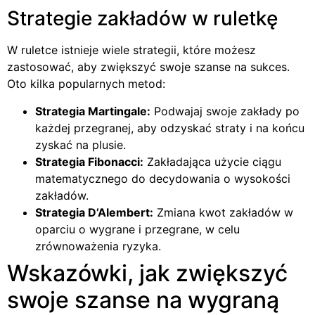
Strategie zakładów w ruletkę
W ruletce istnieje wiele strategii, które możesz
zastosować, aby zwiększyć swoje szanse na sukces.
Oto kilka popularnych metod:
Strategia Martingale:
Podwajaj swoje zakłady po
każdej przegranej, aby odzyskać straty i na końcu
zyskać na plusie.
Strategia Fibonacci:
Zakładająca użycie ciągu
matematycznego do decydowania o wysokości
zakładów.
Strategia D’Alembert:
Zmiana kwot zakładów w
oparciu o wygrane i przegrane, w celu
zrównoważenia ryzyka.
Wskazówki, jak zwiększyć
swoje szanse na wygraną