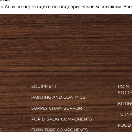
 Ап и не переходите по подозрительным ссылкам. Убед
EQUIPMENT
POINT
STORE
PAINTING AND COATINGS
KITTI
SUPPLY CHAIN SUPPORT
TURN
POP DISPLAY COMPONENTS
FOOD
G
FURNITURE COMPONENTS