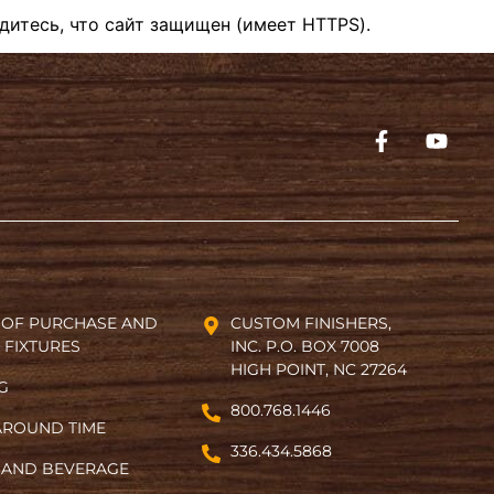
итесь, что сайт защищен (имеет HTTPS).
 OF PURCHASE AND
CUSTOM FINISHERS,
 FIXTURES
INC. P.O. BOX 7008
HIGH POINT, NC 27264
NG
800.768.1446
AROUND TIME
336.434.5868
 AND BEVERAGE