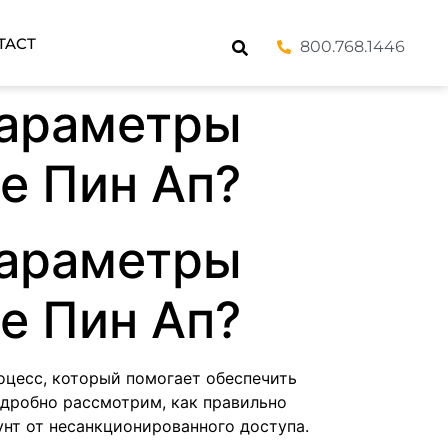
TACT
800.768.1446
параметры
е Пин Ап?
параметры
е Пин Ап?
оцесс, который помогает обеспечить
одробно рассмотрим, как правильно
унт от несанкционированного доступа.