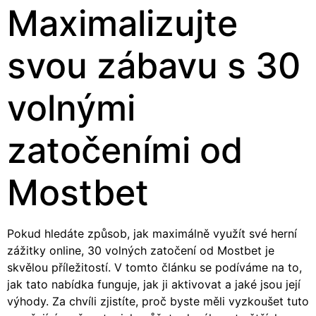
Maximalizujte
svou zábavu s 30
volnými
zatočeními od
Mostbet
Pokud hledáte způsob, jak maximálně využít své herní
zážitky online, 30 volných zatočení od Mostbet je
skvělou příležitostí. V tomto článku se podíváme na to,
jak tato nabídka funguje, jak ji aktivovat a jaké jsou její
výhody. Za chvíli zjistíte, proč byste měli vyzkoušet tuto