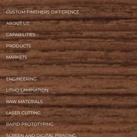
CUSTOM FINISHERS DIFFERENCE
ABOUT US
CAPABILITIES
PRODUCTS
MARKETS
ENGINEERING
LITHO LAMINATION
RAW MATERIALS
LASER CUTTING
RAPID PROTOTYPING
SCREEN AND DIGITAL PRINTING