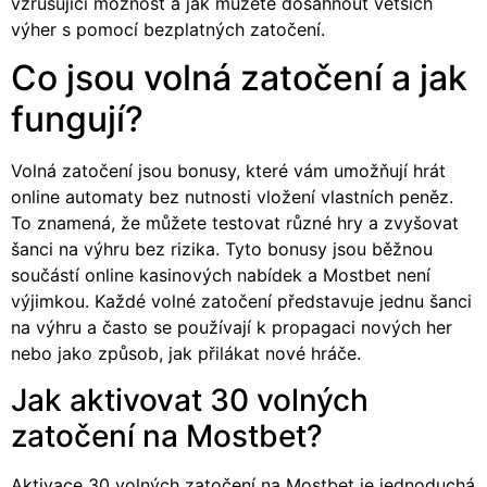
vzrušující možnost a jak můžete dosáhnout větších
výher s pomocí bezplatných zatočení.
Co jsou volná zatočení a jak
fungují?
Volná zatočení jsou bonusy, které vám umožňují hrát
online automaty bez nutnosti vložení vlastních peněz.
To znamená, že můžete testovat různé hry a zvyšovat
šanci na výhru bez rizika. Tyto bonusy jsou běžnou
součástí online kasinových nabídek a Mostbet není
výjimkou. Každé volné zatočení představuje jednu šanci
na výhru a často se používají k propagaci nových her
nebo jako způsob, jak přilákat nové hráče.
Jak aktivovat 30 volných
zatočení na Mostbet?
Aktivace 30 volných zatočení na Mostbet je jednoduchá