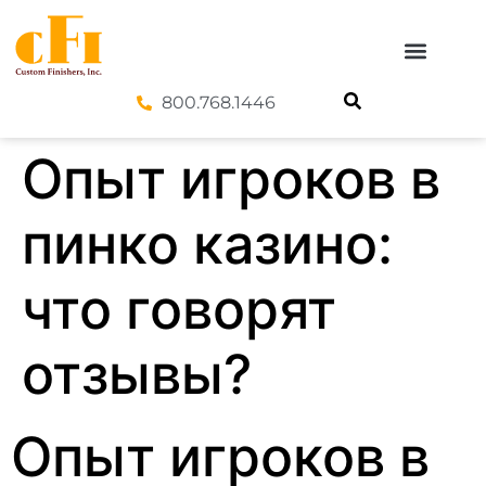
800.768.1446
Опыт игроков в
пинко казино:
что говорят
отзывы?
Опыт игроков в