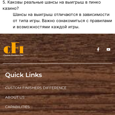
5. Каковы реальные шансы на выигрыш в пинко
казино?
Шансы на выигрыш отличаются в зависимости
от типа игры. Важно ознакомиться с правилами
и возможностями каждой игры.
Quick Links
CUSTOM FINISHERS DIFFERENCE
ABOUT US
CAPABILITIES