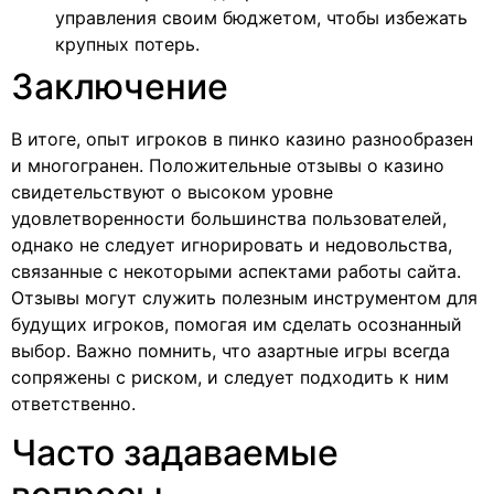
управления своим бюджетом, чтобы избежать
крупных потерь.
Заключение
В итоге, опыт игроков в пинко казино разнообразен
и многогранен. Положительные отзывы о казино
свидетельствуют о высоком уровне
удовлетворенности большинства пользователей,
однако не следует игнорировать и недовольства,
связанные с некоторыми аспектами работы сайта.
Отзывы могут служить полезным инструментом для
будущих игроков, помогая им сделать осознанный
выбор. Важно помнить, что азартные игры всегда
сопряжены с риском, и следует подходить к ним
ответственно.
Часто задаваемые