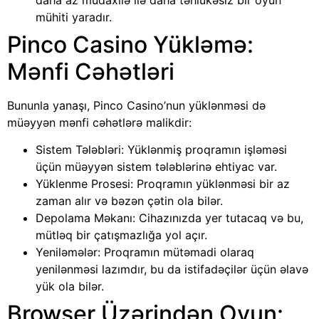
mühiti yaradır.
Pinco Casino Yükləmə:
Mənfi Cəhətləri
Bununla yanaşı, Pinco Casino’nun yüklənməsi də
müəyyən mənfi cəhətlərə malikdir:
Sistem Tələbləri: Yüklənmiş proqramın işləməsi
üçün müəyyən sistem tələblərinə ehtiyac var.
Yüklenme Prosesi: Proqramın yüklənməsi bir az
zaman alır və bəzən çətin ola bilər.
Depolama Məkanı: Cihazınızda yer tutacaq və bu,
mütləq bir çatışmazlığa yol açır.
Yeniləmələr: Proqramın mütəmadi olaraq
yenilənməsi lazımdır, bu da istifadəçilər üçün əlavə
yük ola bilər.
Browser Üzərindən Oyun: