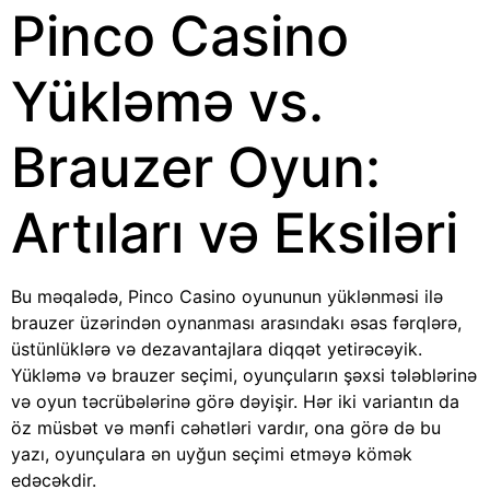
Pinco Casino
Yükləmə vs.
Brauzer Oyun:
Artıları və Eksiləri
Bu məqalədə, Pinco Casino oyununun yüklənməsi ilə
brauzer üzərindən oynanması arasındakı əsas fərqlərə,
üstünlüklərə və dezavantajlara diqqət yetirəcəyik.
Yükləmə və brauzer seçimi, oyunçuların şəxsi tələblərinə
və oyun təcrübələrinə görə dəyişir. Hər iki variantın da
öz müsbət və mənfi cəhətləri vardır, ona görə də bu
yazı, oyunçulara ən uyğun seçimi etməyə kömək
edəcəkdir.