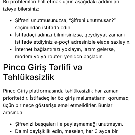
Bu problemləri həll etmək üçün aşağıdakı addımları
izləyə bilərsiniz:
Şifrəni unutmusunuzsa, “Şifrəni unutmusan?”
seçimindən istifadə edin.
İstifadəçi adınızı bilmirsinizsə, qeydiyyat zamanı
istifadə etdiyiniz e-poçt adresinizlə əlaqə saxlayın.
İnternet bağlantınızı yoxlayın, lazım gələrsə,
modem və ya routeri yenidən başladın.
Pinco Giriş Tərlifi və
Təhlükəsizlik
Pinco Giriş platformasında təhlükəsizlik hər zaman
prioritetdir. İstifadəçilər öz giriş məlumatlarını qorumaq
üçün bir neçə göstərişə əməl etməlidirlər. Bunlar
arasında:
Şifrənizi başqaları ilə paylaşmamağı unutmayın.
Daimi dəyişiklik edin, məsələn, hər 3 ayda bir