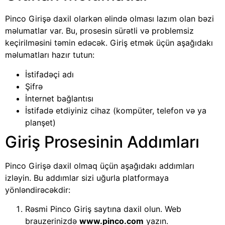
Pinco Girişə daxil olarkən əlində olması lazım olan bəzi
məlumatlar var. Bu, prosesin sürətli və problemsiz
keçirilməsini təmin edəcək. Giriş etmək üçün aşağıdakı
məlumatları hazır tutun:
İstifadəçi adı
Şifrə
İnternet bağlantısı
İstifadə etdiyiniz cihaz (kompüter, telefon və ya
planşet)
Giriş Prosesinin Addımları
Pinco Girişə daxil olmaq üçün aşağıdakı addımları
izləyin. Bu addımlar sizi uğurla platformaya
yönləndirəcəkdir:
Rəsmi Pinco Giriş saytına daxil olun. Web
brauzerinizdə
www.pinco.com
yazın.