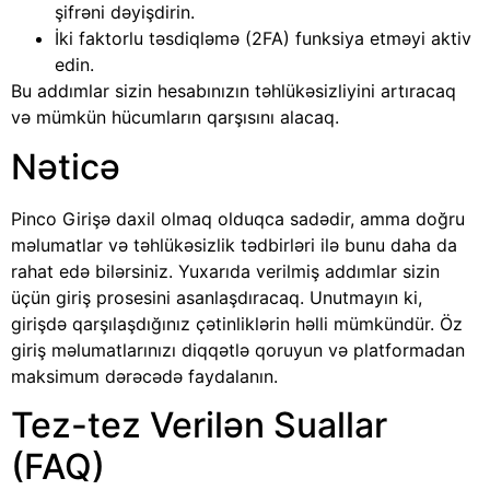
şifrəni dəyişdirin.
İki faktorlu təsdiqləmə (2FA) funksiya etməyi aktiv
edin.
Bu addımlar sizin hesabınızın təhlükəsizliyini artıracaq
və mümkün hücumların qarşısını alacaq.
Nəticə
Pinco Girişə daxil olmaq olduqca sadədir, amma doğru
məlumatlar və təhlükəsizlik tədbirləri ilə bunu daha da
rahat edə bilərsiniz. Yuxarıda verilmiş addımlar sizin
üçün giriş prosesini asanlaşdıracaq. Unutmayın ki,
girişdə qarşılaşdığınız çətinliklərin həlli mümkündür. Öz
giriş məlumatlarınızı diqqətlə qoruyun və platformadan
maksimum dərəcədə faydalanın.
Tez-tez Verilən Suallar
(FAQ)