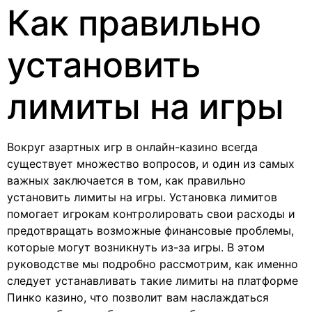
Как правильно
установить
лимиты на игры
Вокруг азартных игр в онлайн-казино всегда
существует множество вопросов, и один из самых
важных заключается в том, как правильно
установить лимиты на игры. Установка лимитов
помогает игрокам контролировать свои расходы и
предотвращать возможные финансовые проблемы,
которые могут возникнуть из-за игры. В этом
руководстве мы подробно рассмотрим, как именно
следует устанавливать такие лимиты на платформе
Пинко казино, что позволит вам наслаждаться