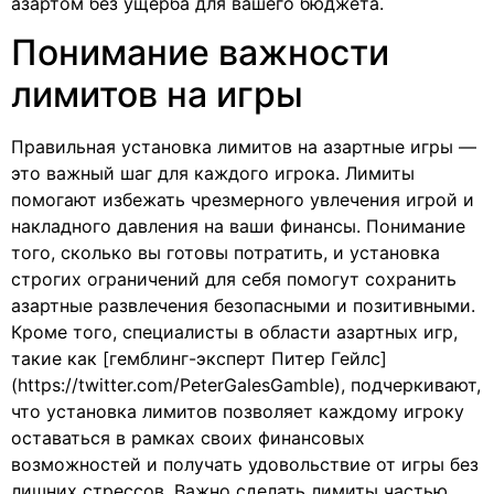
азартом без ущерба для вашего бюджета.
Понимание важности
лимитов на игры
Правильная установка лимитов на азартные игры —
это важный шаг для каждого игрока. Лимиты
помогают избежать чрезмерного увлечения игрой и
накладного давления на ваши финансы. Понимание
того, сколько вы готовы потратить, и установка
строгих ограничений для себя помогут сохранить
азартные развлечения безопасными и позитивными.
Кроме того, специалисты в области азартных игр,
такие как [гемблинг-эксперт Питер Гейлс]
(https://twitter.com/PeterGalesGamble), подчеркивают,
что установка лимитов позволяет каждому игроку
оставаться в рамках своих финансовых
возможностей и получать удовольствие от игры без
лишних стрессов. Важно сделать лимиты частью