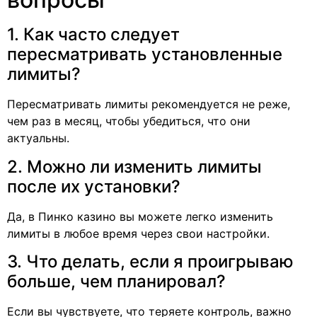
1. Как часто следует
пересматривать установленные
лимиты?
Пересматривать лимиты рекомендуется не реже,
чем раз в месяц, чтобы убедиться, что они
актуальны.
2. Можно ли изменить лимиты
после их установки?
Да, в Пинко казино вы можете легко изменить
лимиты в любое время через свои настройки.
3. Что делать, если я проигрываю
больше, чем планировал?
Если вы чувствуете, что теряете контроль, важно