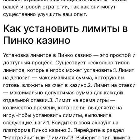
вашей игровой стратегии, так как они могут
существенно улучшить ваш опыт.
Как установить лимиты в
Пинко казино
Установка лимитов в Пинко казино — это простой и
доступный процесс. Существует несколько типов
лимитов, которые игрок может установить:1. Лимит
на депозит — максимальная сумма, которую вы
готовы вложить на счет в казино.2. Лимит на ставки
— максимально допустимая сумма для каждой
отдельной ставки.3. Лимит на время игры —
количество времени, которое вы выделяете на
игру.Чтобы установить лимиты, выполните
следующие шаги:1. Войдите в свой аккаунт на
платформе Пинко казино.2. Перейдите в раздел
“Настройки” или “Лимиты”.3. Выберите тип лимита,