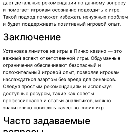
дает детальные рекомендации по данному вопросу
и помогает игрокам осознанно подходить к игре.
Такой подход поможет избежать ненужных проблем
и будет поддерживать позитивный игровой опыт.
Заключение
Установка лимитов на игры в Пинко казино — это
важный аспект ответственной игры. Обдуманные
ограничения обеспечивают безопасный и
положительный игровой опыт, позволяя игрокам
наслаждаться азартом без вреда для финансов.
Следуя простым рекомендациям и используя
доступные ресурсы, такие как советы
профессионалов и статьи аналитиков, можно
значительно повысить качество своих игр.
Часто задаваемые
вопросы