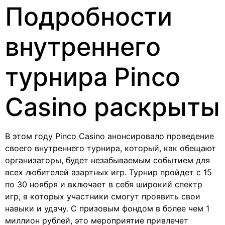
Подробности
внутреннего
турнира Pinco
Casino раскрыты
В этом году Pinco Casino анонсировало проведение
своего внутреннего турнира, который, как обещают
организаторы, будет незабываемым событием для
всех любителей азартных игр. Турнир пройдет с 15
по 30 ноября и включает в себя широкий спектр
игр, в которых участники смогут проявить свои
навыки и удачу. С призовым фондом в более чем 1
миллион рублей, это мероприятие привлечет