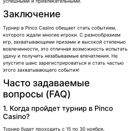
успешными и привлекательными.
Заключение
Турнир в Pinco Casino обещает стать событием,
которого ждали многие игроки. С разнообразием
игр, захватывающими призами и высокой степенью
вовлеченности, это отличная возможность испытать
удачу и получить незабываемые впечатления. Не
упустите шанс зарегистрироваться и стать частью
этого захватывающего события!
Часто задаваемые
вопросы (FAQ)
1. Когда пройдет турнир в Pinco
Casino?
Турнир будет проходить с 15 по 30 ноября.