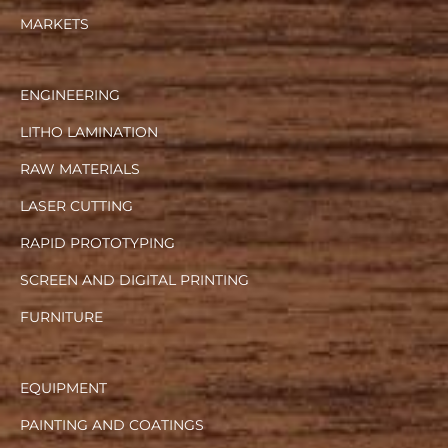
MARKETS
ENGINEERING
LITHO LAMINATION
RAW MATERIALS
LASER CUTTING
RAPID PROTOTYPING
SCREEN AND DIGITAL PRINTING
FURNITURE
EQUIPMENT
PAINTING AND COATINGS