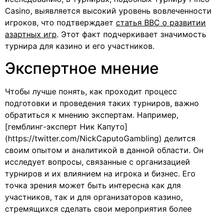
Casino, выявляется высокий уровень вовлеченности
игроков, что подтверждает
статья BBC о развитии
азартных игр
. Этот факт подчеркивает значимость
турнира для казино и его участников.
Экспертное мнение
Чтобы лучше понять, как проходит процесс
подготовки и проведения таких турниров, важно
обратиться к мнению экспертам. Например,
[гемблинг-эксперт Ник Капуто]
(https://twitter.com/NickCaputoGambling) делится
своим опытом и аналитикой в данной области. Он
исследует вопросы, связанные с организацией
турниров и их влиянием на игрока и бизнес. Его
точка зрения может быть интересна как для
участников, так и для организаторов казино,
стремящихся сделать свои мероприятия более