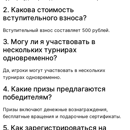
2. Какова стоимость
вступительного взноса?
Вступительный взнос составляет 500 рублей.
3. Могу ли я участвовать в
нескольких турнирах
одновременно?
Да, игроки могут участвовать в нескольких
турнирах одновременно.
4. Какие призы предлагаются
победителям?
Призы включают денежные вознаграждения,
бесплатные вращения и подарочные сертификаты.
5. Как зарегистрироваться на