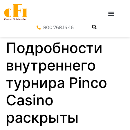
800.768.1446
Подробности
внутреннего
турнира Pinco
Casino
раскрыты