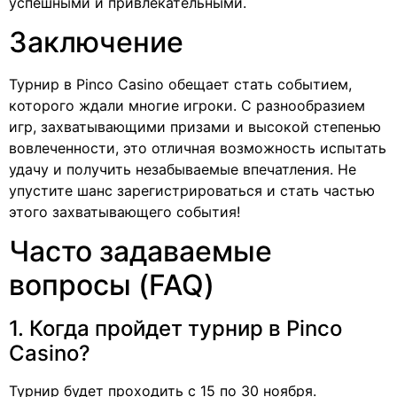
успешными и привлекательными.
Заключение
Турнир в Pinco Casino обещает стать событием,
которого ждали многие игроки. С разнообразием
игр, захватывающими призами и высокой степенью
вовлеченности, это отличная возможность испытать
удачу и получить незабываемые впечатления. Не
упустите шанс зарегистрироваться и стать частью
этого захватывающего события!
Часто задаваемые
вопросы (FAQ)
1. Когда пройдет турнир в Pinco
Casino?
Турнир будет проходить с 15 по 30 ноября.