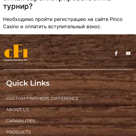
турнир?
Необходимо пройти регистрацию на сайте Pinco
Casino и оплатить вступительный взнос.
Quick Links
CUSTOM FINISHERS DIFFERENCE
ABOUT US
CAPABILITIES
PRODUCTS