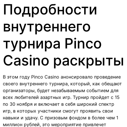
Подробности
внутреннего
турнира Pinco
Casino раскрыты
В этом году Pinco Casino анонсировало проведение
своего внутреннего турнира, который, как обещают
организаторы, будет незабываемым событием для
всех любителей азартных игр. Турнир пройдет с 15
по 30 ноября и включает в себя широкий спектр
игр, в которых участники смогут проявить свои
навыки и удачу. С призовым фондом в более чем 1
миллион рублей, это мероприятие привлечет