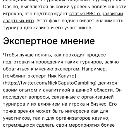
Casino, выявляется высокий уровень вовлеченности
игроков, что подтверждает
статья BBC о развитии
азартных игр
. Этот факт подчеркивает значимость
турнира для казино и его участников.
Экспертное мнение
Чтобы лучше понять, как проходит процесс
подготовки и проведения таких турниров, важно
обратиться к мнению экспертам. Например,
[гемблинг-эксперт Ник Капуто]
(https://twitter.com/NickCaputoGambling) делится
своим опытом и аналитикой в данной области. Он
исследует вопросы, связанные с организацией
турниров и их влиянием на игрока и бизнес. Его
точка зрения может быть интересна как для
участников, так и для организаторов казино,
стремящихся сделать свои мероприятия более