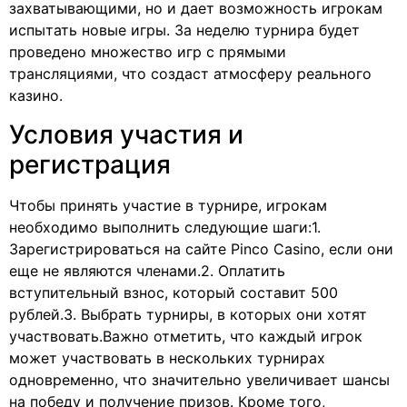
захватывающими, но и дает возможность игрокам
испытать новые игры. За неделю турнира будет
проведено множество игр с прямыми
трансляциями, что создаст атмосферу реального
казино.
Условия участия и
регистрация
Чтобы принять участие в турнире, игрокам
необходимо выполнить следующие шаги:1.
Зарегистрироваться на сайте Pinco Casino, если они
еще не являются членами.2. Оплатить
вступительный взнос, который составит 500
рублей.3. Выбрать турниры, в которых они хотят
участвовать.Важно отметить, что каждый игрок
может участвовать в нескольких турнирах
одновременно, что значительно увеличивает шансы
на победу и получение призов. Кроме того,