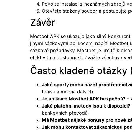
Povolte instalaci z neznámých zdrojů ve
Otevřete stažený soubor a postupujte p
Závěr
Mostbet APK se ukazuje jako silný konkurent 
jinými sázkovými aplikacemi nabízí Mostbet k
sázkové požadavky, Mostbet je určitě k dispozi
efektivitu a dostupnost. Zvažte všechny uvede
Často kladené otázky 
Jaké sporty mohu sázet prostřednictv
tenisu a mnoha dalších.
Je aplikace Mostbet APK bezpečná?
– 
Jaké platební metody jsou k dispozici?
bankovních převodů.
Má Mostbet nějaké bonusy pro nové z
Jak mohu kontaktovat zákaznickou po