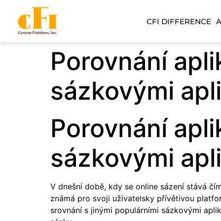
CFI DIFFERENCE
Porovnání apli
sázkovými apl
Porovnání apli
sázkovými apl
V dnešní době, kdy se online sázení stává čím
známá pro svoji uživatelsky přívětivou plat
srovnání s jinými populárními sázkovými apl