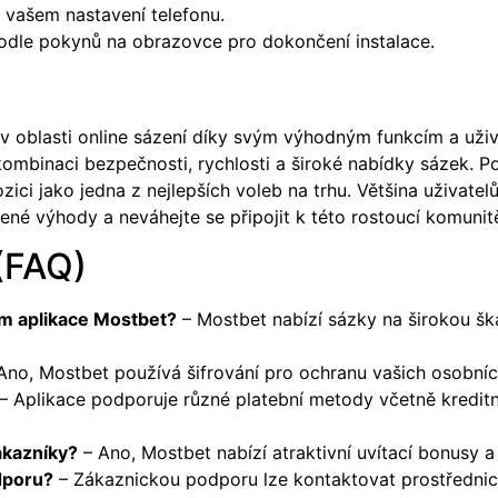
 vašem nastavení telefonu.
odle pokynů na obrazovce pro dokončení instalace.
v oblasti online sázení díky svým výhodným funkcím a uživa
ombinaci bezpečnosti, rychlosti a široké nabídky sázek. Po
ci jako jedna z nejlepších voleb na trhu. Většina uživatelů,
né výhody a neváhejte se připojit k této rostoucí komunitě
(FAQ)
ím aplikace Mostbet?
– Mostbet nabízí sázky na širokou šká
Ano, Mostbet používá šifrování pro ochranu vašich osobních
– Aplikace podporuje různé platební metody včetně kreditn
ákazníky?
– Ano, Mostbet nabízí atraktivní uvítací bonusy a
dporu?
– Zákaznickou podporu lze kontaktovat prostřednictv