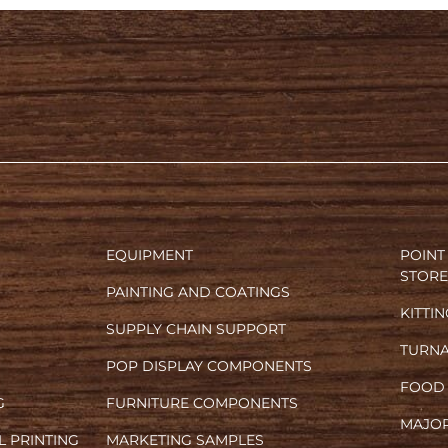
EQUIPMENT
POINT
STORE
PAINTING AND COATINGS
KITTI
SUPPLY CHAIN SUPPORT
TURN
POP DISPLAY COMPONENTS
FOOD
G
FURNITURE COMPONENTS
MAJOR
L PRINTING
MARKETING SAMPLES