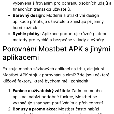
vybavena šifrováním pro ochranu osobních údajů a
finančních transakcí uživatelů.
Barevný design:
Moderní a atraktivní design
aplikace přitahuje uživatele a zajišťuje příjemný
herní zážitek.
Rychlé platby:
Aplikace podporuje různé platební
metody pro rychlé a bezpečné vklady a výběry.
Porovnání Mostbet APK s jinými
aplikacemi
Existuje mnoho sázkových aplikací na trhu, ale jak si
Mostbet APK stojí v porovnání s nimi? Zde jsou některé
klíčové faktory, které bychom měli zohlednit:
Funkce a uživatelský zážitek:
Zatímco mnoho
aplikací nabízí podobné funkce, Mostbet se
vyznačuje snadným používáním a přehledností.
Bonusy a promo akce:
Mostbet často nabízí