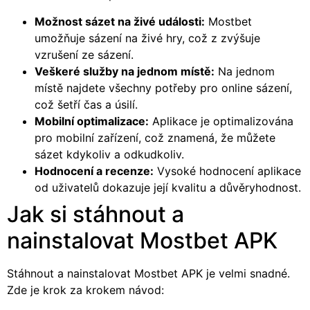
Možnost sázet na živé události:
Mostbet
umožňuje sázení na živé hry, což z zvýšuje
vzrušení ze sázení.
Veškeré služby na jednom místě:
Na jednom
místě najdete všechny potřeby pro online sázení,
což šetří čas a úsilí.
Mobilní optimalizace:
Aplikace je optimalizována
pro mobilní zařízení, což znamená, že můžete
sázet kdykoliv a odkudkoliv.
Hodnocení a recenze:
Vysoké hodnocení aplikace
od uživatelů dokazuje její kvalitu a důvěryhodnost.
Jak si stáhnout a
nainstalovat Mostbet APK
Stáhnout a nainstalovat Mostbet APK je velmi snadné.
Zde je krok za krokem návod: