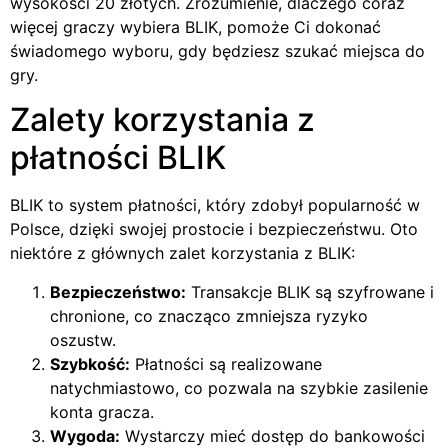
wysokości 20 złotych. Zrozumienie, dlaczego coraz
więcej graczy wybiera BLIK, pomoże Ci dokonać
świadomego wyboru, gdy będziesz szukać miejsca do
gry.
Zalety korzystania z
płatności BLIK
BLIK to system płatności, który zdobył popularność w
Polsce, dzięki swojej prostocie i bezpieczeństwu. Oto
niektóre z głównych zalet korzystania z BLIK:
Bezpieczeństwo:
Transakcje BLIK są szyfrowane i
chronione, co znacząco zmniejsza ryzyko
oszustw.
Szybkość:
Płatności są realizowane
natychmiastowo, co pozwala na szybkie zasilenie
konta gracza.
Wygoda:
Wystarczy mieć dostęp do bankowości