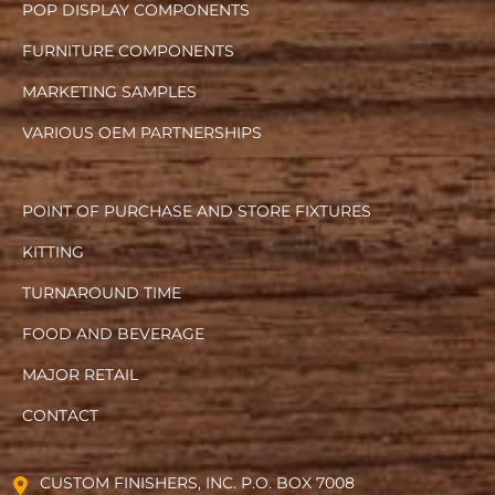
POP DISPLAY COMPONENTS
FURNITURE COMPONENTS
MARKETING SAMPLES
VARIOUS OEM PARTNERSHIPS
POINT OF PURCHASE AND STORE FIXTURES
KITTING
TURNAROUND TIME
FOOD AND BEVERAGE
MAJOR RETAIL
CONTACT
CUSTOM FINISHERS, INC. P.O. BOX 7008