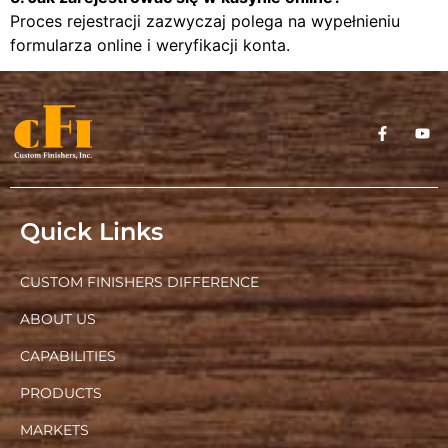
Proces rejestracji zazwyczaj polega na wypełnieniu
formularza online i weryfikacji konta.
Quick Links
CUSTOM FINISHERS DIFFERENCE
ABOUT US
CAPABILITIES
PRODUCTS
MARKETS