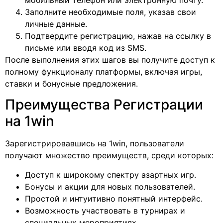
Заполните необходимые поля, указав свои
личные данные.
Подтвердите регистрацию, нажав на ссылку в
письме или вводя код из SMS.
После выполнения этих шагов вы получите доступ к
полному функционалу платформы, включая игры,
ставки и бонусные предложения.
Преимущества Регистрации
на 1win
Зарегистрировавшись на 1win, пользователи
получают множество преимуществ, среди которых:
Доступ к широкому спектру азартных игр.
Бонусы и акции для новых пользователей.
Простой и интуитивно понятный интерфейс.
Возможность участвовать в турнирах и
специальных мероприятиях.