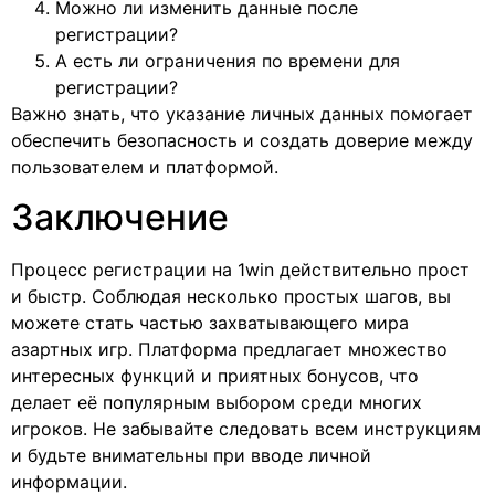
Можно ли изменить данные после
регистрации?
А есть ли ограничения по времени для
регистрации?
Важно знать, что указание личных данных помогает
обеспечить безопасность и создать доверие между
пользователем и платформой.
Заключение
Процесс регистрации на 1win действительно прост
и быстр. Соблюдая несколько простых шагов, вы
можете стать частью захватывающего мира
азартных игр. Платформа предлагает множество
интересных функций и приятных бонусов, что
делает её популярным выбором среди многих
игроков. Не забывайте следовать всем инструкциям
и будьте внимательны при вводе личной
информации.