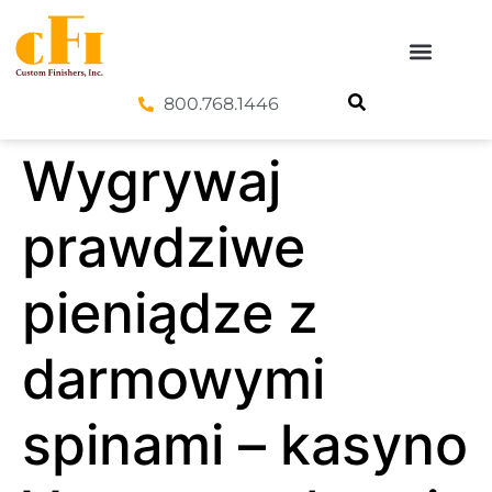
800.768.1446
Wygrywaj
prawdziwe
pieniądze z
darmowymi
spinami – kasyno