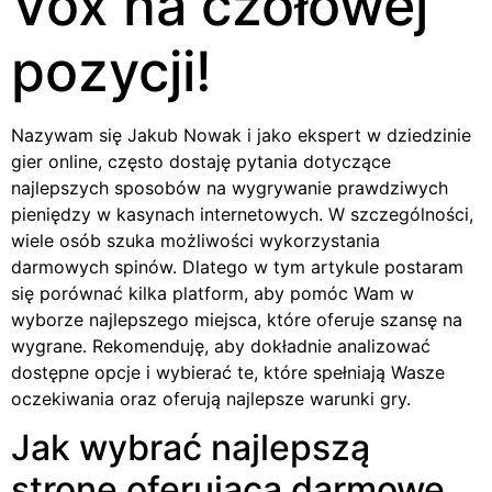
Vox na czołowej
pozycji!
Nazywam się Jakub Nowak i jako ekspert w dziedzinie
gier online, często dostaję pytania dotyczące
najlepszych sposobów na wygrywanie prawdziwych
pieniędzy w kasynach internetowych. W szczególności,
wiele osób szuka możliwości wykorzystania
darmowych spinów. Dlatego w tym artykule postaram
się porównać kilka platform, aby pomóc Wam w
wyborze najlepszego miejsca, które oferuje szansę na
wygrane. Rekomenduję, aby dokładnie analizować
dostępne opcje i wybierać te, które spełniają Wasze
oczekiwania oraz oferują najlepsze warunki gry.
Jak wybrać najlepszą
stronę oferującą darmowe