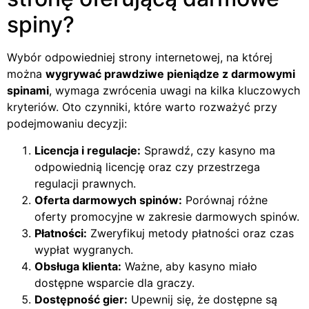
spiny?
Wybór odpowiedniej strony internetowej, na której
można
wygrywać prawdziwe pieniądze z darmowymi
spinami
, wymaga zwrócenia uwagi na kilka kluczowych
kryteriów. Oto czynniki, które warto rozważyć przy
podejmowaniu decyzji:
Licencja i regulacje:
Sprawdź, czy kasyno ma
odpowiednią licencję oraz czy przestrzega
regulacji prawnych.
Oferta darmowych spinów:
Porównaj różne
oferty promocyjne w zakresie darmowych spinów.
Płatności:
Zweryfikuj metody płatności oraz czas
wypłat wygranych.
Obsługa klienta:
Ważne, aby kasyno miało
dostępne wsparcie dla graczy.
Dostępność gier:
Upewnij się, że dostępne są