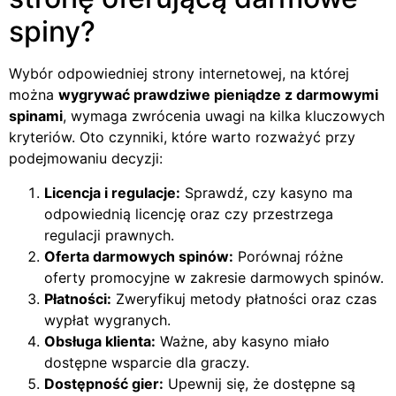
spiny?
Wybór odpowiedniej strony internetowej, na której
można
wygrywać prawdziwe pieniądze z darmowymi
spinami
, wymaga zwrócenia uwagi na kilka kluczowych
kryteriów. Oto czynniki, które warto rozważyć przy
podejmowaniu decyzji:
Licencja i regulacje:
Sprawdź, czy kasyno ma
odpowiednią licencję oraz czy przestrzega
regulacji prawnych.
Oferta darmowych spinów:
Porównaj różne
oferty promocyjne w zakresie darmowych spinów.
Płatności:
Zweryfikuj metody płatności oraz czas
wypłat wygranych.
Obsługa klienta:
Ważne, aby kasyno miało
dostępne wsparcie dla graczy.
Dostępność gier:
Upewnij się, że dostępne są