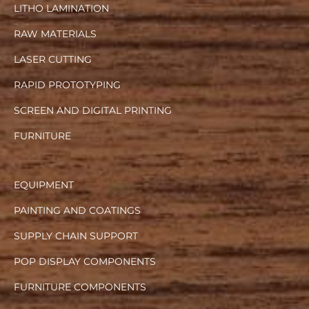
LITHO LAMINATION
RAW MATERIALS
LASER CUTTING
RAPID PROTOTYPING
SCREEN AND DIGITAL PRINTING
FURNITURE
EQUIPMENT
PAINTING AND COATINGS
SUPPLY CHAIN SUPPORT
POP DISPLAY COMPONENTS
FURNITURE COMPONENTS