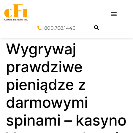
800.768.1446
Wygrywaj
prawdziwe
pieniądze z
darmowymi
spinami – kasyno