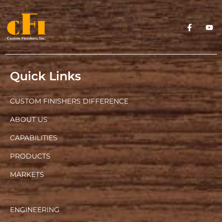
Quick Links
CUSTOM FINISHERS DIFFERENCE
ABOUT US
CAPABILITIES
PRODUCTS
MARKETS
ENGINEERING