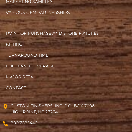
MARKETING SAMPLES
VARIOUS OEM PARTNERSHIPS
POINT OF PURCHASE AND STORE FIXTURES
KITTING
TURNAROUND TIME
FOOD AND BEVERAGE
MAJOR RETAIL
CONTACT
CUSTOM FINISHERS, INC. P.O. BOX 7008
HIGH POINT, NC 27264
800.768.1446