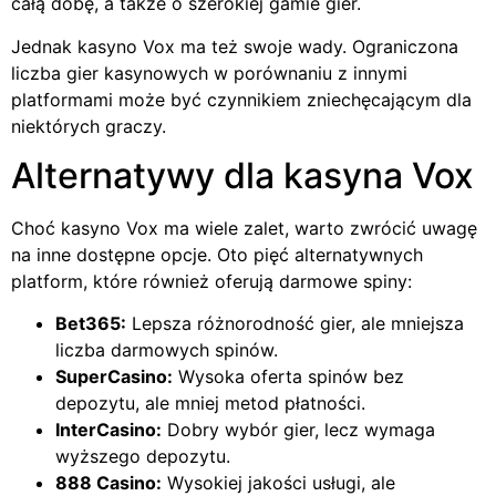
całą dobę, a także o szerokiej gamie gier.
Jednak kasyno Vox ma też swoje wady. Ograniczona
liczba gier kasynowych w porównaniu z innymi
platformami może być czynnikiem zniechęcającym dla
niektórych graczy.
Alternatywy dla kasyna Vox
Choć kasyno Vox ma wiele zalet, warto zwrócić uwagę
na inne dostępne opcje. Oto pięć alternatywnych
platform, które również oferują darmowe spiny:
Bet365:
Lepsza różnorodność gier, ale mniejsza
liczba darmowych spinów.
SuperCasino:
Wysoka oferta spinów bez
depozytu, ale mniej metod płatności.
InterCasino:
Dobry wybór gier, lecz wymaga
wyższego depozytu.
888 Casino:
Wysokiej jakości usługi, ale