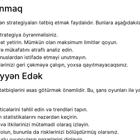
anmaq
trategiyaları tətbiq etmək faydalıdır. Bunlara aşağıdakılar
strategiya öyrənməlisiniz.
ət yetirin. Mümkün olan maksimum limitlər qoyun.
ə mükafatını ətraflı analiz edin.
onuslardan istifadə etməyi unutmayın.
ərinizi geri çəkməyə çalışın, yoxsa qayıtmayacaqsınız.
əyyən Edək
ətbiqlərini əsas götürmək önəmlidir. Bu, şans oyunları ilə 
ələrini təhlil edin və trendləri tapın.
 statistikalarını nəzərdən keçirin.
və itkilərinizi mütəmadi olaraq izləyin.
 olun, bununla da risklərinizi bölüşdürmüş olarsınız.
lu oyunçuların nəzərlərini dinləyin.