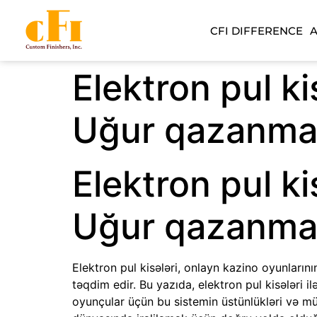
CFI DIFFERENCE
Elektron pul ki
Uğur qazanma 
Elektron pul ki
Uğur qazanma 
Elektron pul kisələri, onlayn kazino oyunlarını
təqdim edir. Bu yazıda, elektron pul kisələri 
oyunçular üçün bu sistemin üstünlükləri və mü