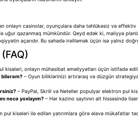
şləyən onlayn casinolar, oyunçulara daha təhlükəsiz və effekti
 ilə uğur qazanmaq mümkündür. Qeyd edək ki, maliyyə planla
yətin açarıdır. Bu sahədə irəliləmək üçün isə yalnız doğru
r (FAQ)
l kisələri, onlayn mühasibat əməliyyatları üçün istifadə edil
 bilərəm?
– Oyun biliklərinizi artıraraq və düzgün strategiy
rsiniz?
– PayPal, Skrill və Neteller populyar elektron pul kisə
rını necə yoxlayım?
– Hər kazino saytının alt hissəsində lis
 pul kisələri ilə edilən yatırımlara görə əlavə mükafatlar tə