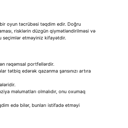
v bir oyun təcrübəsi təqdim edir. Doğru
ması, risklərin düzgün qiymətləndirilməsi və
 seçimlər etməyiniz kifayətdir.
ən rəqəmsal portfellərdir.
alar tətbiq edərək qazanma şansınızı artıra
ləridir.
enziya məlumatları olmalıdır, onu oxumaq
qdim edə bilər, bunları istifadə etməyi