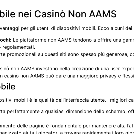
bile nei Casinò Non AAMS
taggi per gli utenti di dispositivi mobili. Ecco alcuni dei p
ochi:
Le piattaforme non AAMS tendono a offrire una gamma p
nò regolamentati.
te promozionali su questi siti sono spesso più generose, 
sinò non AAMS investono nella creazione di una user experien
n casinò non AAMS può dare una maggiore privacy e flessibi
bile
sitivi mobili è la qualità dell’interfaccia utente. I migliori
atta perfettamente a qualsiasi dimensione dello schermo, of
amento delle pagine è fondamentale per mantenere alta l’at
izzato aiuta i giocatori a trovare rapidamente i loro gioch