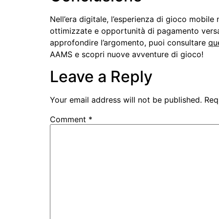
Nell’era digitale, l’esperienza di gioco mobil
ottimizzate e opportunità di pagamento versati
approfondire l’argomento, puoi consultare
qu
AAMS e scopri nuove avventure di gioco!
Leave a Reply
Your email address will not be published.
Req
Comment
*