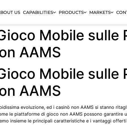
ABOUT US
CAPABILITIES
PRODUCTS
MARKETS
CON
Gioco Mobile sulle 
 Non AAMS
Gioco Mobile sulle 
 Non AAMS
pidissima evoluzione, ed i casinò non AAMS si stanno ritag
ome le piattaforme di gioco non AAMS possono garantire un
emo insieme le principali caratteristiche e i vantaggi offer