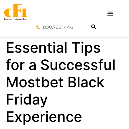
800.768.1446
Essential Tips
for a Successful
Mostbet Black
Friday
Experience