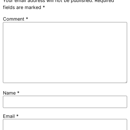
Your email address will not be published.
Required
fields are marked
*
Comment
*
Name
*
Email
*