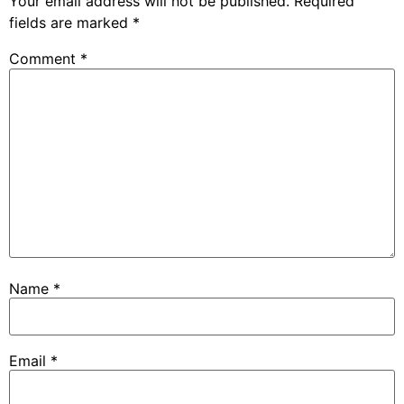
Your email address will not be published.
Required
fields are marked
*
Comment
*
Name
*
Email
*