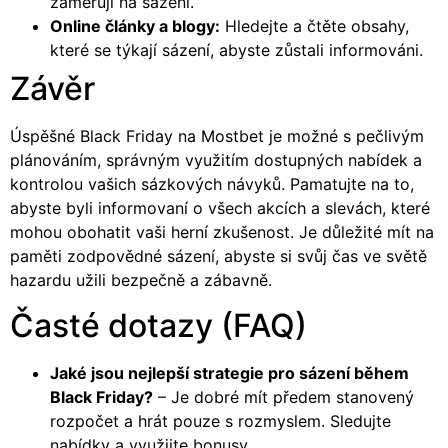
zaměřují na sázení.
Online články a blogy:
Hledejte a čtěte obsahy,
které se týkají sázení, abyste zůstali informováni.
Závěr
Úspěšné Black Friday na Mostbet je možné s pečlivým
plánováním, správným využitím dostupných nabídek a
kontrolou vašich sázkových návyků. Pamatujte na to,
abyste byli informovaní o všech akcích a slevách, které
mohou obohatit vaši herní zkušenost. Je důležité mít na
paměti zodpovědné sázení, abyste si svůj čas ve světě
hazardu užili bezpečně a zábavně.
Časté dotazy (FAQ)
Jaké jsou nejlepší strategie pro sázení během
Black Friday?
– Je dobré mít předem stanovený
rozpočet a hrát pouze s rozmyslem. Sledujte
nabídky a využijte bonusy.