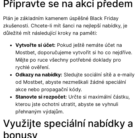
Připravte se na akci předem
Plán je základním kamenem úspěšné Black Friday
zkušenosti. Chcete-li mít šanci na nejlepší nabídky, je
důležité mít následující kroky na paměti:
Vytvořte si účet:
Pokud ještě nemáte účet na
Mostbet, doporučujeme vytvořit si ho co nejdříve.
Mějte po ruce všechny potřebné doklady pro
rychlé ověření.
Odkazy na nabídky:
Sledujte sociální sítě a e-maily
od Mostbet, abyste nezmeškali žádné speciální
akce nebo propagační kódy.
Stanovte si rozpočet:
Určte si maximální částku,
kterou jste ochotni utratit, abyste se vyhnuli
přehnaným výdajům.
Využijte speciální nabídky a
bonusy