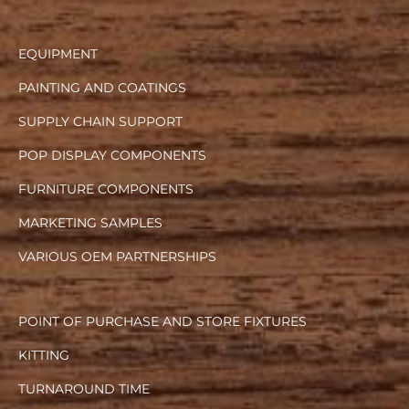
EQUIPMENT
PAINTING AND COATINGS
SUPPLY CHAIN SUPPORT
POP DISPLAY COMPONENTS
FURNITURE COMPONENTS
MARKETING SAMPLES
VARIOUS OEM PARTNERSHIPS
POINT OF PURCHASE AND STORE FIXTURES
KITTING
TURNAROUND TIME