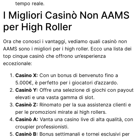
tempo reale.
I Migliori Casinò Non AAMS
per High Roller
Ora che conosci i vantaggi, vediamo quali casinò non
AAMS sono i migliori per i high roller. Ecco una lista dei
top cinque casinò che offrono un’esperienza
eccezionale:
Casino X:
Con un bonus di benvenuto fino a
5.000€, è perfetto per i giocatori d’azzardo.
Casinò Y:
Offre una selezione di giochi con payout
elevati e una vasta gamma di slot.
Casinò Z:
Rinomato per la sua assistenza clienti e
per le promozioni mirate ai high rollers.
Casinò A:
Vanta una casino live di alta qualità, con
croupier professionisti.
Casinò B:
Bonus settimanali e tornei esclusivi per