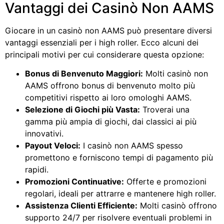
Vantaggi dei Casinò Non AAMS
Giocare in un casinò non AAMS può presentare diversi
vantaggi essenziali per i high roller. Ecco alcuni dei
principali motivi per cui considerare questa opzione:
Bonus di Benvenuto Maggiori:
Molti casinò non
AAMS offrono bonus di benvenuto molto più
competitivi rispetto ai loro omologhi AAMS.
Selezione di Giochi più Vasta:
Troverai una
gamma più ampia di giochi, dai classici ai più
innovativi.
Payout Veloci:
I casinò non AAMS spesso
promettono e forniscono tempi di pagamento più
rapidi.
Promozioni Continuative:
Offerte e promozioni
regolari, ideali per attrarre e mantenere high roller.
Assistenza Clienti Efficiente:
Molti casinò offrono
supporto 24/7 per risolvere eventuali problemi in