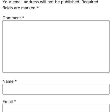
Your email address will not be published.
Required
fields are marked
*
Comment
*
Name
*
Email
*