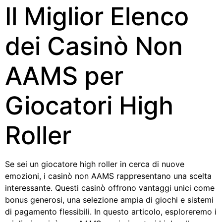
Il Miglior Elenco
dei Casinò Non
AAMS per
Giocatori High
Roller
Se sei un giocatore high roller in cerca di nuove
emozioni, i casinò non AAMS rappresentano una scelta
interessante. Questi casinò offrono vantaggi unici come
bonus generosi, una selezione ampia di giochi e sistemi
di pagamento flessibili. In questo articolo, esploreremo i