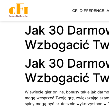
CFI DIFFERENCE
Jak 30 Darmo
Wzbogacić Two
Jak 30 Darmo
Wzbogacić Two
W świecie gier online, bonusy takie jak dar
mogą wesprzeć Twoją grę, zwiększając szan
spiny mogą być skutecznie wykorzystane w Tw