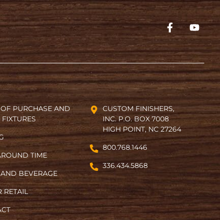
 OF PURCHASE AND
CUSTOM FINISHERS,
 FIXTURES
INC. P.O. BOX 7008
HIGH POINT, NC 27264
NG
800.768.1446
AROUND TIME
336.434.5868
 AND BEVERAGE
 RETAIL
ACT