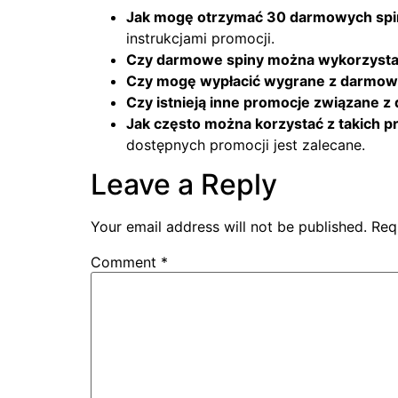
Jak mogę otrzymać 30 darmowych sp
instrukcjami promocji.
Czy darmowe spiny można wykorzystać
Czy mogę wypłacić wygrane z darmow
Czy istnieją inne promocje związane 
Jak często można korzystać z takich p
dostępnych promocji jest zalecane.
Leave a Reply
Your email address will not be published.
Req
Comment
*