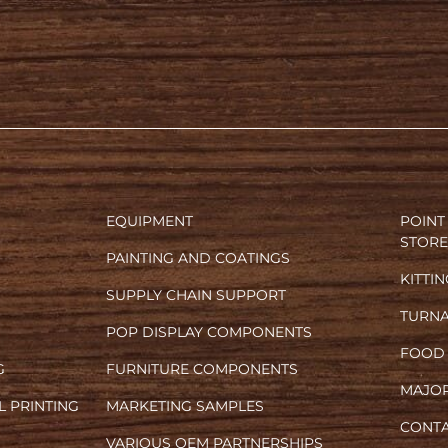
EQUIPMENT
POINT
STORE
PAINTING AND COATINGS
KITTI
SUPPLY CHAIN SUPPORT
TURN
POP DISPLAY COMPONENTS
FOOD
G
FURNITURE COMPONENTS
MAJOR
L PRINTING
MARKETING SAMPLES
CONT
VARIOUS OEM PARTNERSHIPS