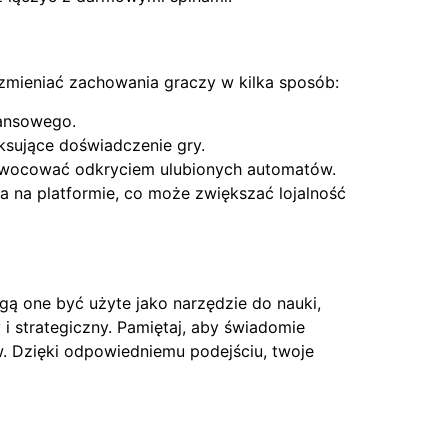
zmieniać zachowania graczy w kilka sposób:
nansowego.
ksujące doświadczenie gry.
wocować odkryciem ulubionych automatów.
 na platformie, co może zwiększać lojalność
gą one być użyte jako narzędzie do nauki,
i strategiczny. Pamiętaj, aby świadomie
w. Dzięki odpowiedniemu podejściu, twoje