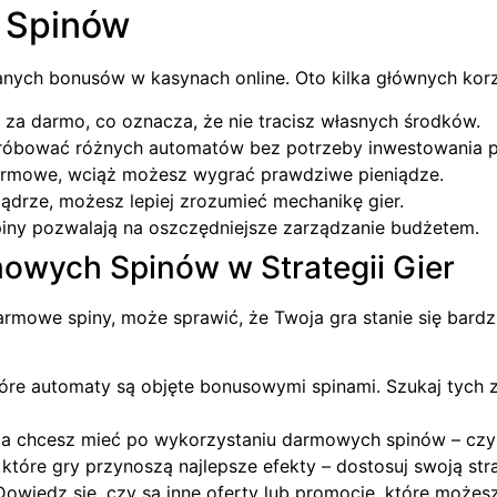
 Spinów
nych bonusów w kasynach online. Oto kilka głównych korzy
za darmo, co oznacza, że nie tracisz własnych środków.
óbować różnych automatów bez potrzeby inwestowania pi
armowe, wciąż możesz wygrać prawdziwe pieniądze.
drze, możesz lepiej zrozumieć mechanikę gier.
ny pozwalają na oszczędniejsze zarządzanie budżetem.
owych Spinów w Strategii Gier
rmowe spiny, może sprawić, że Twoja gra stanie się bardzi
óre automaty są objęte bonusowymi spinami. Szukaj tych 
ęcia chcesz mieć po wykorzystaniu darmowych spinów – czy
 które gry przynoszą najlepsze efekty – dostosuj swoją st
owiedz się, czy są inne oferty lub promocje, które możes