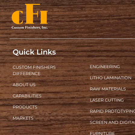
Quick Links
ENGINEERING
CUSTOM FINISHERS
DIFFERENCE
LITHO LAMINATION
ABOUT US
RAW MATERIALS
CAPABILITIES
LASER CUTTING
PRODUCTS
RAPID PROTOTYPIN
MARKETS
SCREEN AND DIGITA
FURNITURE