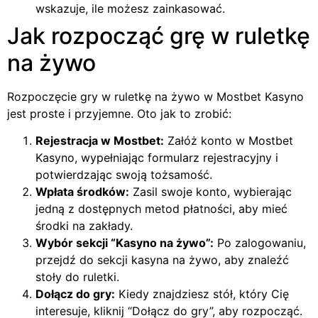
wskazuje, ile możesz zainkasować.
Jak rozpocząć grę w ruletkę
na żywo
Rozpoczęcie gry w ruletkę na żywo w Mostbet Kasyno
jest proste i przyjemne. Oto jak to zrobić:
Rejestracja w Mostbet:
Załóż konto w Mostbet
Kasyno, wypełniając formularz rejestracyjny i
potwierdzając swoją tożsamość.
Wpłata środków:
Zasil swoje konto, wybierając
jedną z dostępnych metod płatności, aby mieć
środki na zakłady.
Wybór sekcji “Kasyno na żywo”:
Po zalogowaniu,
przejdź do sekcji kasyna na żywo, aby znaleźć
stoły do ruletki.
Dołącz do gry:
Kiedy znajdziesz stół, który Cię
interesuje, kliknij “Dołącz do gry”, aby rozpocząć.