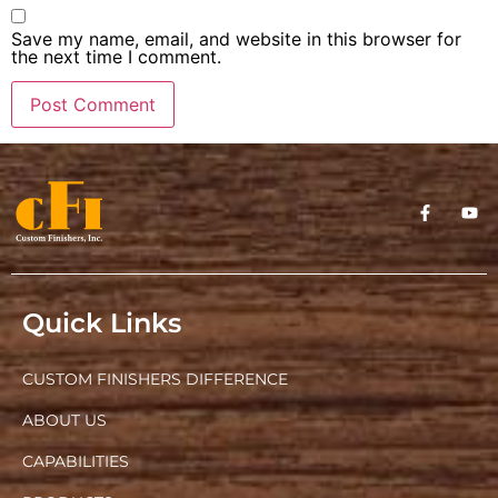
Save my name, email, and website in this browser for
the next time I comment.
Quick Links
CUSTOM FINISHERS DIFFERENCE
ABOUT US
CAPABILITIES