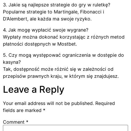
3. Jakie są najlepsze strategie do gry w ruletkę?
Popularne strategie to Martingale, Fibonacci i
D’Alembert, ale każda ma swoje ryzyko.
4. Jak mogę wypłacić swoje wygrane?
Wypłaty można dokonać korzystając z różnych metod
płatności dostępnych w Mostbet.
5. Czy mogą występować ograniczenia w dostępie do
kasyna?
Tak, dostępność może różnić się w zależności od
przepisów prawnych kraju, w którym się znajdujesz.
Leave a Reply
Your email address will not be published.
Required
fields are marked
*
Comment
*