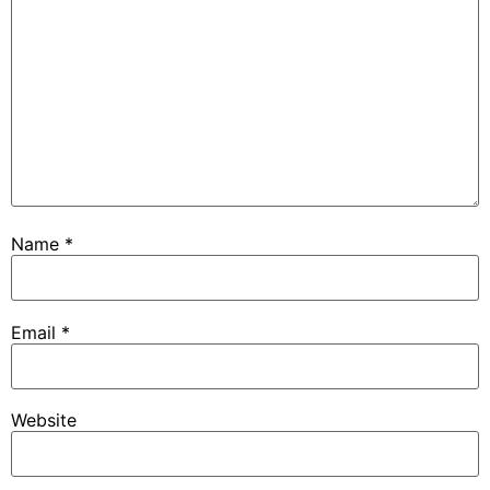
Name
*
Email
*
Website