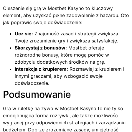
Cieszenie się grą w Mostbet Kasyno to kluczowy
element, aby uzyskać pełne zadowolenie z hazardu. Oto
jak poprawić swoje doświadczenie:
Ucz się:
Znajomość zasad i strategii zwiększa
Twoje zrozumienie gry i zwiększa satysfakcję.
Skorzystaj z bonusów:
Mostbet oferuje
różnorodne bonusy, które mogą pomóc w
zdobyciu dodatkowych środków na grę.
Interakcja z krupierem:
Rozmawiaj z krupierem i
innymi graczami, aby wzbogacić swoje
doświadczenie.
Podsumowanie
Gra w ruletkę na żywo w Mostbet Kasyno to nie tylko
emocjonująca forma rozrywki, ale także możliwość
wygranej przy odpowiednich strategiach i zarządzaniu
budżetem. Dobrze zrozumiane zasady, umiejętność