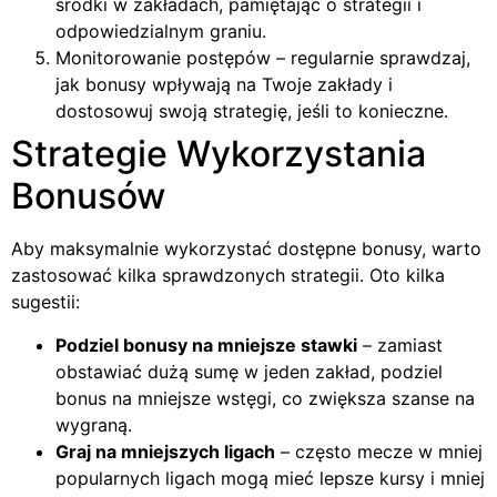
środki w zakładach, pamiętając o strategii i
odpowiedzialnym graniu.
Monitorowanie postępów – regularnie sprawdzaj,
jak bonusy wpływają na Twoje zakłady i
dostosowuj swoją strategię, jeśli to konieczne.
Strategie Wykorzystania
Bonusów
Aby maksymalnie wykorzystać dostępne bonusy, warto
zastosować kilka sprawdzonych strategii. Oto kilka
sugestii:
Podziel bonusy na mniejsze stawki
– zamiast
obstawiać dużą sumę w jeden zakład, podziel
bonus na mniejsze wstęgi, co zwiększa szanse na
wygraną.
Graj na mniejszych ligach
– często mecze w mniej
popularnych ligach mogą mieć lepsze kursy i mniej