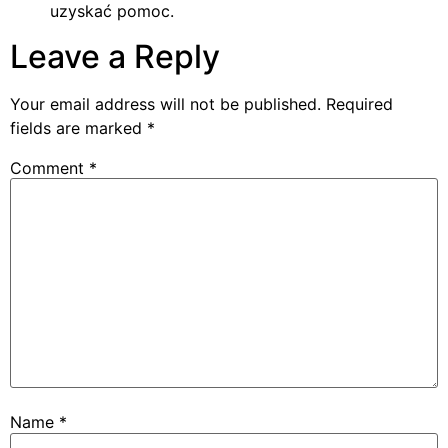
uzyskać pomoc.
Leave a Reply
Your email address will not be published.
Required
fields are marked
*
Comment
*
Name
*