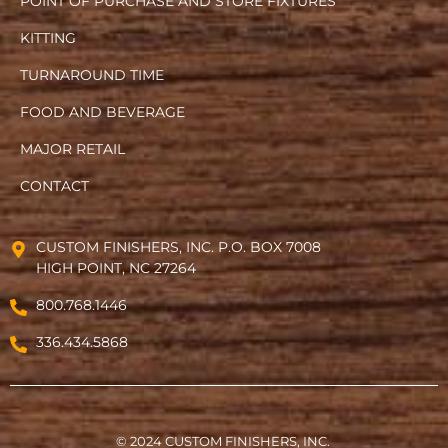
POINT OF PURCHASE AND STORE FIXTURES
KITTING
TURNAROUND TIME
FOOD AND BEVERAGE
MAJOR RETAIL
CONTACT
CUSTOM FINISHERS, INC. P.O. BOX 7008
HIGH POINT, NC 27264
800.768.1446
336.434.5868
© 2024 CUSTOM FINISHERS, INC.