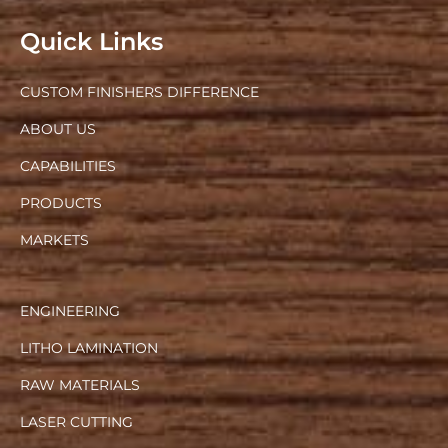
Quick Links
CUSTOM FINISHERS DIFFERENCE
ABOUT US
CAPABILITIES
PRODUCTS
MARKETS
ENGINEERING
LITHO LAMINATION
RAW MATERIALS
LASER CUTTING