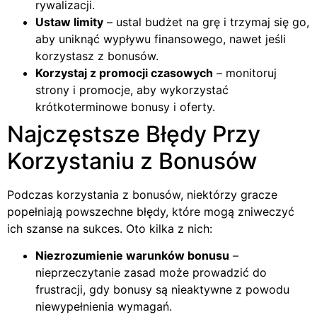
rywalizacji.
Ustaw limity
– ustal budżet na grę i trzymaj się go,
aby uniknąć wypływu finansowego, nawet jeśli
korzystasz z bonusów.
Korzystaj z promocji czasowych
– monitoruj
strony i promocje, aby wykorzystać
krótkoterminowe bonusy i oferty.
Najczęstsze Błędy Przy
Korzystaniu z Bonusów
Podczas korzystania z bonusów, niektórzy gracze
popełniają powszechne błędy, które mogą zniweczyć
ich szanse na sukces. Oto kilka z nich:
Niezrozumienie warunków bonusu
–
nieprzeczytanie zasad może prowadzić do
frustracji, gdy bonusy są nieaktywne z powodu
niewypełnienia wymagań.