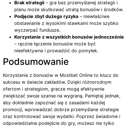
Brak strategii
– gra bez przemyślanej strategii i
planu może skutkować utratą bonusów i środków.
Podjęcie zbyt dużego ryzyka
– niewłaściwe
obstawianie z wysokimi stawkami może szybko
wyczerpać fundusze.
Korzystanie z wszystkich bonusów jednocześnie
– ręczne łączenie bonusów może być
nieefektywne i prowadzić do pomyłek.
Podsumowanie
Korzystanie z bonusów w Mostbet Online to klucz do
sukcesu w świecie zakładów. Dzięki różnorodnym
ofertom i strategiom, gracze mogą efektywnie
zwiększać swoje szanse na wygraną. Pamiętaj jednak,
aby dokładnie zapoznać się z zasadami każdej
promocji, wprowadzać dobrze przemyślane strategie
oraz kontrolować swoje wydatki. Poprzez świadome i
odpowiedzialne podejście do gry, możesz nie tylko