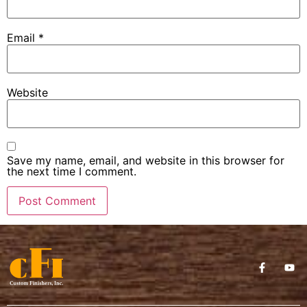
Email
*
Website
Save my name, email, and website in this browser for
the next time I comment.