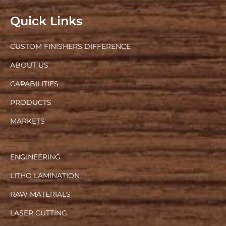
Quick Links
CUSTOM FINISHERS DIFFERENCE
ABOUT US
CAPABILITIES
PRODUCTS
MARKETS
ENGINEERING
LITHO LAMINATION
RAW MATERIALS
LASER CUTTING