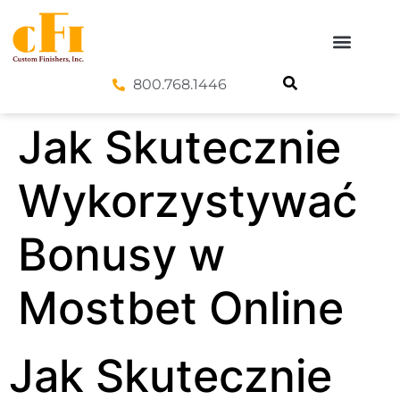
800.768.1446
Jak Skutecznie
Wykorzystywać
Bonusy w
Mostbet Online
Jak Skutecznie