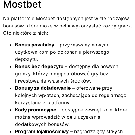
Mostbet
Na platformie Mostbet dostępnych jest wiele rodzajów
bonusów, które może w pełni wykorzystać każdy gracz.
Oto niektóre z nich:
Bonus powitalny
– przyznawany nowym
użytkownikom po dokonaniu pierwszego
depozytu.
Bonus bez depozytu
– dostępny dla nowych
graczy, którzy mogą spróbować gry bez
inwestowania własnych środków.
Bonusy za doładowanie
– oferowane przy
kolejnych wpłatach, zachęcające do regularnego
korzystania z platformy.
Kody promocyjne
– dostępne zewnętrznie, które
można wprowadzić w celu uzyskania
dodatkowych bonusów.
Program lojalnościowy
– nagradzający stałych