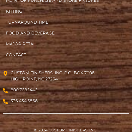
POINT OF PURCHASE AND STORE FIXTURES
KITTING
TURNAROUND TIME
FOOD AND BEVERAGE
MAJOR RETAIL
CONTACT
CUSTOM FINISHERS, INC. P.O. BOX 7008
HIGH POINT, NC 27264
800.768.1446
336.434.5868
© 2024 CUSTOM FINISHERS, INC.