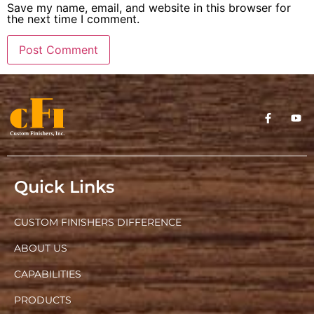
Save my name, email, and website in this browser for
the next time I comment.
Quick Links
CUSTOM FINISHERS DIFFERENCE
ABOUT US
CAPABILITIES
PRODUCTS