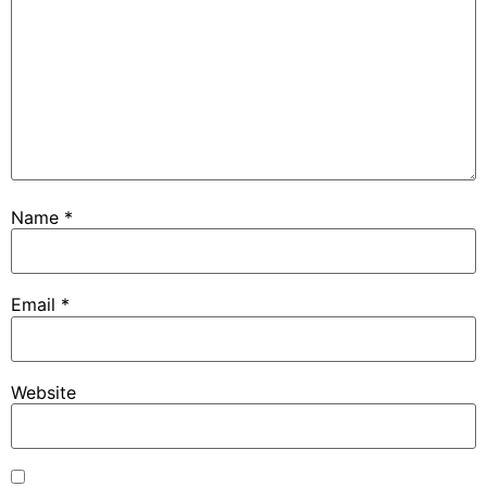
Name
*
Email
*
Website