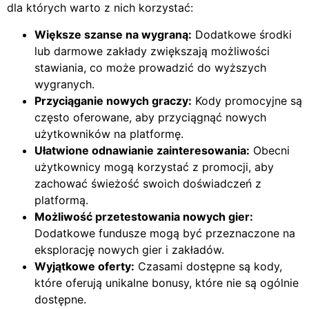
dla których warto z nich korzystać:
Większe szanse na wygraną:
Dodatkowe środki
lub darmowe zakłady zwiększają możliwości
stawiania, co może prowadzić do wyższych
wygranych.
Przyciąganie nowych graczy:
Kody promocyjne są
często oferowane, aby przyciągnąć nowych
użytkowników na platformę.
Ułatwione odnawianie zainteresowania:
Obecni
użytkownicy mogą korzystać z promocji, aby
zachować świeżość swoich doświadczeń z
platformą.
Możliwość przetestowania nowych gier:
Dodatkowe fundusze mogą być przeznaczone na
eksplorację nowych gier i zakładów.
Wyjątkowe oferty:
Czasami dostępne są kody,
które oferują unikalne bonusy, które nie są ogólnie
dostępne.