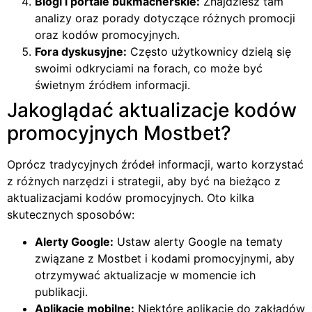
Blogi i portale bukmacherskie:
Znajdziesz tam
analizy oraz porady dotyczące różnych promocji
oraz kodów promocyjnych.
Fora dyskusyjne:
Często użytkownicy dzielą się
swoimi odkryciami na forach, co może być
świetnym źródłem informacji.
Jakoglądać aktualizacje kodów
promocyjnych Mostbet?
Oprócz tradycyjnych źródeł informacji, warto korzystać
z różnych narzędzi i strategii, aby być na bieżąco z
aktualizacjami kodów promocyjnych. Oto kilka
skutecznych sposobów:
Alerty Google:
Ustaw alerty Google na tematy
związane z Mostbet i kodami promocyjnymi, aby
otrzymywać aktualizacje w momencie ich
publikacji.
Aplikacje mobilne:
Niektóre aplikacje do zakładów