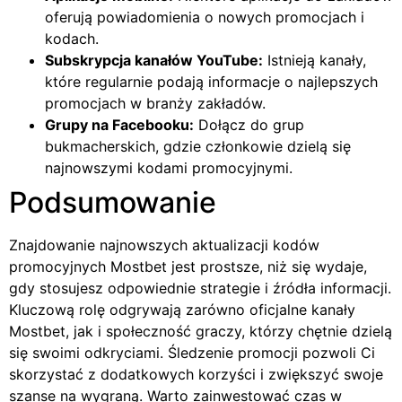
oferują powiadomienia o nowych promocjach i
kodach.
Subskrypcja kanałów YouTube:
Istnieją kanały,
które regularnie podają informacje o najlepszych
promocjach w branży zakładów.
Grupy na Facebooku:
Dołącz do grup
bukmacherskich, gdzie członkowie dzielą się
najnowszymi kodami promocyjnymi.
Podsumowanie
Znajdowanie najnowszych aktualizacji kodów
promocyjnych Mostbet jest prostsze, niż się wydaje,
gdy stosujesz odpowiednie strategie i źródła informacji.
Kluczową rolę odgrywają zarówno oficjalne kanały
Mostbet, jak i społeczność graczy, którzy chętnie dzielą
się swoimi odkryciami. Śledzenie promocji pozwoli Ci
skorzystać z dodatkowych korzyści i zwiększyć swoje
szanse na wygraną. Warto zainwestować czas w