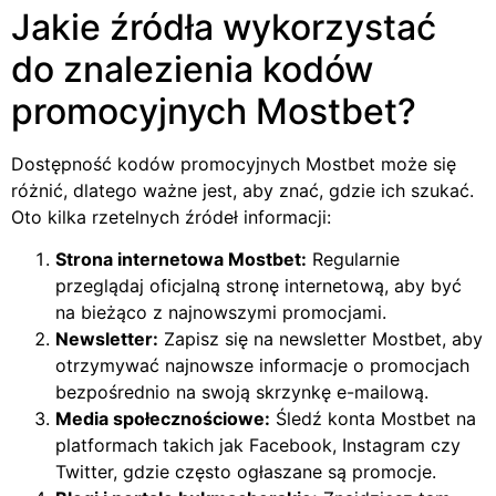
Jakie źródła wykorzystać
do znalezienia kodów
promocyjnych Mostbet?
Dostępność kodów promocyjnych Mostbet może się
różnić, dlatego ważne jest, aby znać, gdzie ich szukać.
Oto kilka rzetelnych źródeł informacji:
Strona internetowa Mostbet:
Regularnie
przeglądaj oficjalną stronę internetową, aby być
na bieżąco z najnowszymi promocjami.
Newsletter:
Zapisz się na newsletter Mostbet, aby
otrzymywać najnowsze informacje o promocjach
bezpośrednio na swoją skrzynkę e-mailową.
Media społecznościowe:
Śledź konta Mostbet na
platformach takich jak Facebook, Instagram czy
Twitter, gdzie często ogłaszane są promocje.