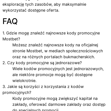
eksplorację tych zasobów, aby maksymalnie
wykorzystać dostępne oferta.
FAQ
1. Gdzie mogę znaleźć najnowsze kody promocyjne
Mostbet?
Możesz znaleźć najnowsze kody na oficjalnej
stronie Mostbet, w mediach społecznościowych
oraz na różnych portalach bukmacherskich.
2. Czy kody promocyjne są jednorazowe?
Wiele kodów promocyjnych jest jednorazowych,
ale niektóre promocje mogą być dostępne
wielokrotnie.
3. Jakie są korzyści z korzystania z kodów
promocyjnych?
Kody promocyjne mogą zwiększyć kapitał na
zakłady, oferować darmowe zakłady oraz dostęp
do specjalnych promocji.