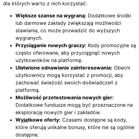
dla których warto z nich korzystać:
Większe szanse na wygraną:
Dodatkowe środki
lub darmowe zakłady zwiększają możliwości
stawiania, co może prowadzić do wyższych
wygranych.
Przyciąganie nowych graczy:
Kody promocyjne są
często oferowane, aby przyciągnąć nowych
użytkowników na platformę.
Ułatwione odnawianie zainteresowania:
Obecni
użytkownicy mogą korzystać z promocji, aby
zachować świeżość swoich doświadczeń z
platformą.
Możliwość przetestowania nowych gier:
Dodatkowe fundusze mogą być przeznaczone na
eksplorację nowych gier i zakładów.
Wyjątkowe oferty:
Czasami dostępne są kody,
które oferują unikalne bonusy, które nie są ogólnie
dostępne.