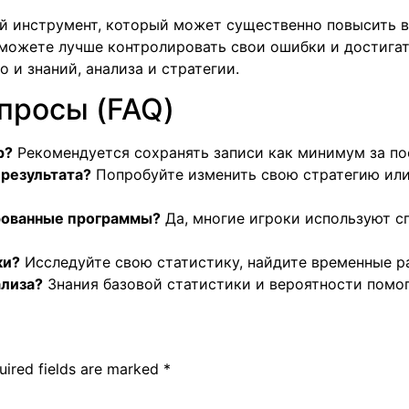
ый инструмент, который может существенно повысить 
сможете лучше контролировать свои ошибки и достигат
о и знаний, анализа и стратегии.
просы (FAQ)
р?
Рекомендуется сохранять записи как минимум за пос
 результата?
Попробуйте изменить свою стратегию или
рованные программы?
Да, многие игроки используют с
ки?
Исследуйте свою статистику, найдите временные р
ализа?
Знания базовой статистики и вероятности помог
uired fields are marked
*