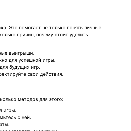
ка. Это помогает не только понять личные
колько причин, почему стоит уделить
ьные выигрыши.
жно для успешной игры.
для будущих игр.
ректируйте свои действия.
колько методов для этого:
я игры.
мьтесь с ней.
аты.