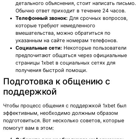
детального объяснения, стоит написать письмо.
Обычно ответ приходит в течение 24 часов.
Телефонный звонок:
Для срочных вопросов,
которые требуют немедленного
вмешательства, можно обратиться по
указанным на сайте номерам телефонов.
Социальные сети:
Некоторые пользователи
предпочитают общаться через официальные
страницы 1xbet в социальных сетях для
получения быстрой помощи.
Подготовка к общению с
поддержкой
Чтобы процесс общения с поддержкой 1xbet был
эффективным, необходимо должным образом
подготовиться. Вот несколько советов, которые
помогут вам в этом: