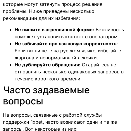
которые могут затянуть процесс решения
проблемы. Ниже приведены несколько
рекомендаций для их избегания:
Не пишите в агрессивной форме:
Вежливость
поможет установить контакт с оператором.
Не забывайте про языковую корректность:
Если вы пишете на русском языке, избегайте
жаргона и ненормативной лексики.
Не дублируйте обращения:
Старайтесь не
отправлять несколько одинаковых запросов в
течение короткого времени.
Часто задаваемые
вопросы
На вопросы, связанные с работой службы
поддержки 1xbet, часто возникают одни и те же
запросы. Вот некоторые из них: