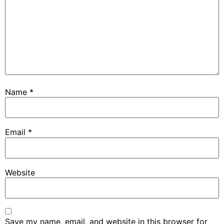
Name
*
Email
*
Website
Save my name, email, and website in this browser for