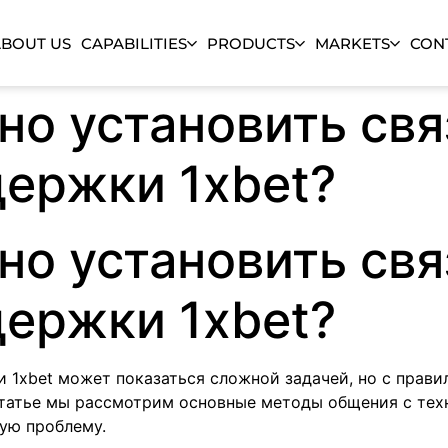
ABOUT US
CAPABILITIES
PRODUCTS
MARKETS
CON
но установить свя
ержки 1xbet?
но установить свя
ержки 1xbet?
и 1xbet может показаться сложной задачей, но с прав
 статье мы рассмотрим основные методы общения с тех
ую проблему.