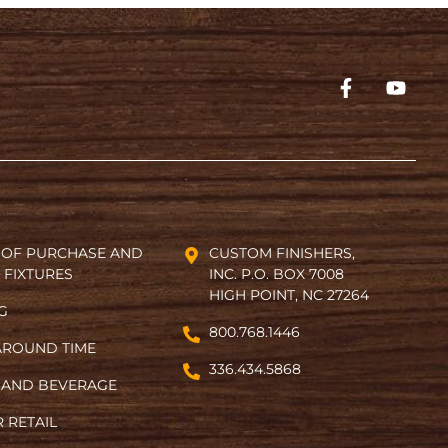
 OF PURCHASE AND
CUSTOM FINISHERS,
 FIXTURES
INC. P.O. BOX 7008
HIGH POINT, NC 27264
NG
800.768.1446
AROUND TIME
336.434.5868
 AND BEVERAGE
 RETAIL