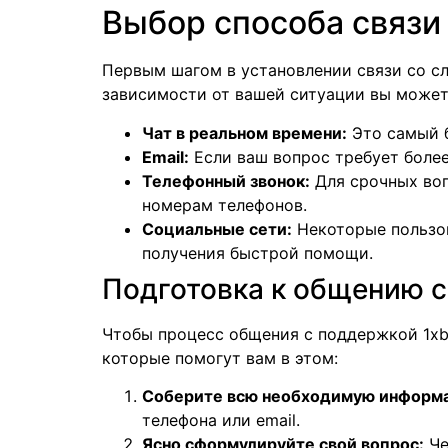
Выбор способа связи
Первым шагом в установлении связи со с
зависимости от вашей ситуации вы может
Чат в реальном времени:
Это самый б
Email:
Если ваш вопрос требует более
Телефонный звонок:
Для срочных воп
номерам телефонов.
Социальные сети:
Некоторые пользов
получения быстрой помощи.
Подготовка к общению 
Чтобы процесс общения с поддержкой 1xb
которые помогут вам в этом:
Соберите всю необходимую информ
телефона или email.
Ясно сформулируйте свой вопрос:
Че