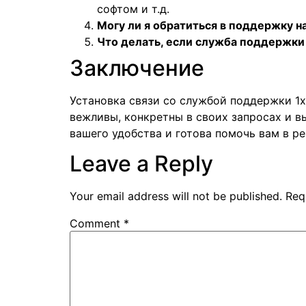
софтом и т.д.
Могу ли я обратиться в поддержку н
Что делать, если служба поддержки
Заключение
Установка связи со службой поддержки 1x
вежливы, конкретны в своих запросах и в
вашего удобства и готова помочь вам в р
Leave a Reply
Your email address will not be published.
Req
Comment
*