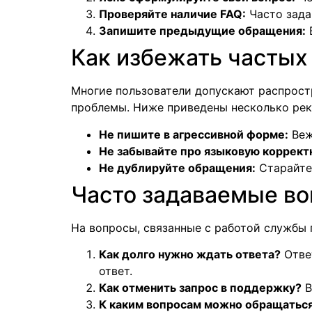
Проверяйте наличие FAQ:
Часто зада
Запишите предыдущие обращения:
Как избежать частых
Многие пользователи допускают распрост
проблемы. Ниже приведены несколько рек
Не пишите в агрессивной форме:
Веж
Не забывайте про языковую коррект
Не дублируйте обращения:
Старайтес
Часто задаваемые в
На вопросы, связанные с работой службы п
Как долго нужно ждать ответа?
Ответ
ответ.
Как отменить запрос в поддержку?
В
К каким вопросам можно обращатьс