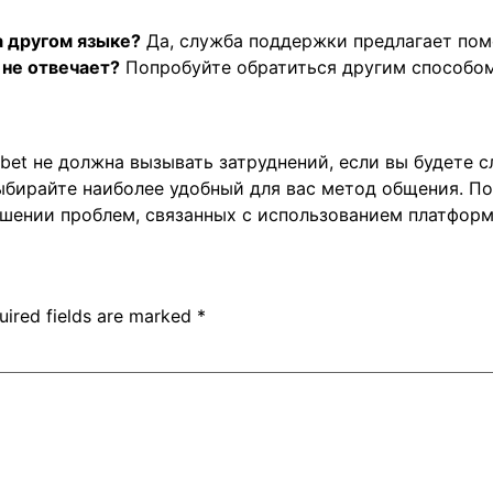
а другом языке?
Да, служба поддержки предлагает пом
 не отвечает?
Попробуйте обратиться другим способом,
bet не должна вызывать затруднений, если вы будете 
ыбирайте наиболее удобный для вас метод общения. По
ешении проблем, связанных с использованием платформ
uired fields are marked
*