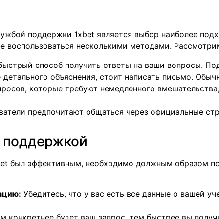
лужбой поддержки 1xbet является выбор наиболее под
е воспользоваться несколькими методами. Рассмотрим
ыстрый способ получить ответы на ваши вопросы. По
 детального объяснения, стоит написать письмо. Обычн
росов, которые требуют немедленного вмешательства,
атели предпочитают общаться через официальные стра
с поддержкой
et был эффективным, необходимо должным образом под
ацию:
Убедитесь, что у вас есть все данные о вашей уч
м конкретнее будет ваш запрос, тем быстрее вы получи