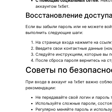
С помощью социальных сетей:
Некот
аккаунтом 1хбет.
Восстановление доступа
Если вы забыли пароль или не можете вой
выполнить следующие шаги:
На странице входа нажмите на ссылк
Введите свои контактные данные (но
Следуйте инструкциям, которые вы п
После сброса пароля вернитесь на ст
Советы по безопасно
При входе в аккаунт на 1хбет важно собл
рекомендации:
Не передавайте свой логин и пароль 
Используйте сложные пароли, состоя
Регулярно меняйте пароль и использ