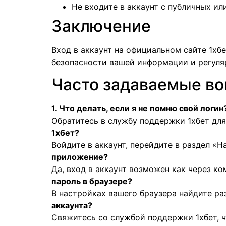
Не входите в аккаунт с публичных и
Заключение
Вход в аккаунт на официальном сайте 1хб
безопасности вашей информации и регуля
Часто задаваемые во
1. Что делать, если я не помню свой логин
Обратитесь в службу поддержки 1хбет дл
1хбет?
Войдите в аккаунт, перейдите в раздел «
приложение?
Да, вход в аккаунт возможен как через к
пароль в браузере?
В настройках вашего браузера найдите р
аккаунта?
Свяжитесь со службой поддержки 1хбет, 