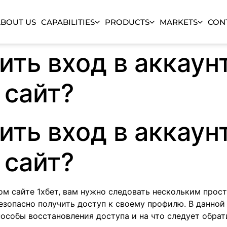
ABOUT US
CAPABILITIES
PRODUCTS
MARKETS
CON
ть вход в аккаунт
 сайт?
ть вход в аккаунт
 сайт?
ом сайте 1хбет, вам нужно следовать нескольким прос
езопасно получить доступ к своему профилю. В данной
способы восстановления доступа и на что следует обра