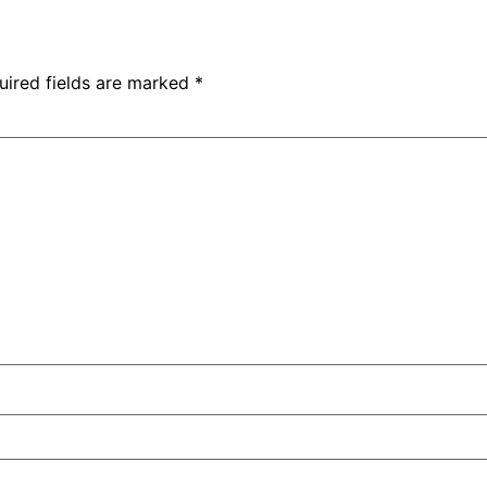
uired fields are marked
*