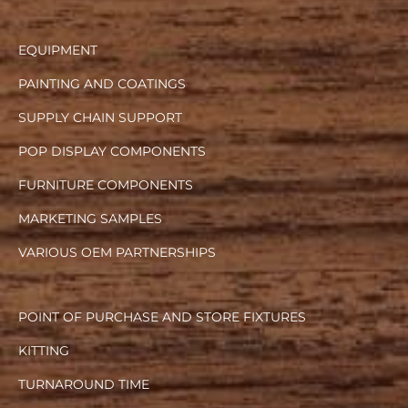
EQUIPMENT
PAINTING AND COATINGS
SUPPLY CHAIN SUPPORT
POP DISPLAY COMPONENTS
FURNITURE COMPONENTS
MARKETING SAMPLES
VARIOUS OEM PARTNERSHIPS
POINT OF PURCHASE AND STORE FIXTURES
KITTING
TURNAROUND TIME