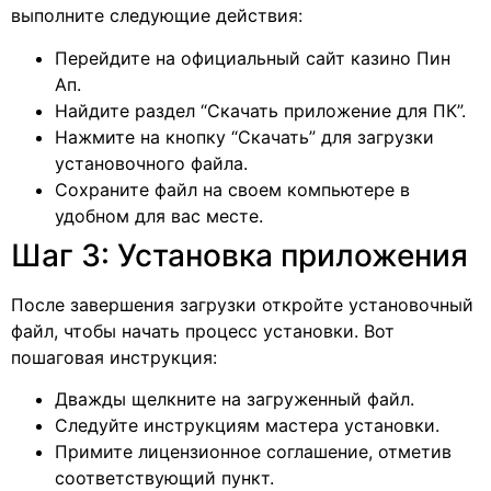
выполните следующие действия:
Перейдите на официальный сайт казино Пин
Ап.
Найдите раздел “Скачать приложение для ПК”.
Нажмите на кнопку “Скачать” для загрузки
установочного файла.
Сохраните файл на своем компьютере в
удобном для вас месте.
Шаг 3: Установка приложения
После завершения загрузки откройте установочный
файл, чтобы начать процесс установки. Вот
пошаговая инструкция:
Дважды щелкните на загруженный файл.
Следуйте инструкциям мастера установки.
Примите лицензионное соглашение, отметив
соответствующий пункт.