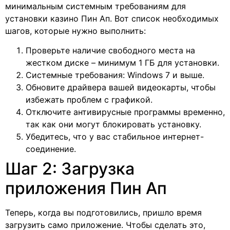
минимальным системным требованиям для
установки казино Пин Ап. Вот список необходимых
шагов, которые нужно выполнить:
Проверьте наличие свободного места на
жестком диске – минимум 1 ГБ для установки.
Системные требования: Windows 7 и выше.
Обновите драйвера вашей видеокарты, чтобы
избежать проблем с графикой.
Отключите антивирусные программы временно,
так как они могут блокировать установку.
Убедитесь, что у вас стабильное интернет-
соединение.
Шаг 2: Загрузка
приложения Пин Ап
Теперь, когда вы подготовились, пришло время
загрузить само приложение. Чтобы сделать это,