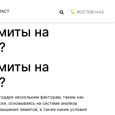
TACT
800.768.1446
миты на
?
миты на
?
годаря нескольким факторам, таким как
ски, основываясь на системе анализа
овышения лимитов, а также какие условия