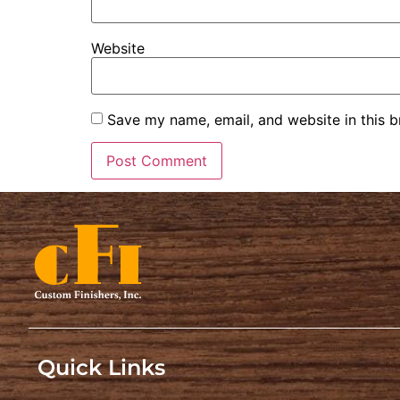
Website
Save my name, email, and website in this b
Quick Links