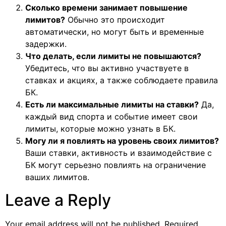
Сколько времени занимает повышение
лимитов?
Обычно это происходит
автоматически, но могут быть и временные
задержки.
Что делать, если лимиты не повышаются?
Убедитесь, что вы активно участвуете в
ставках и акциях, а также соблюдаете правила
БК.
Есть ли максимальные лимиты на ставки?
Да,
каждый вид спорта и событие имеет свои
лимиты, которые можно узнать в БК.
Могу ли я повлиять на уровень своих лимитов?
Ваши ставки, активность и взаимодействие с
БК могут серьезно повлиять на ограничение
ваших лимитов.
Leave a Reply
Your email address will not be published.
Required