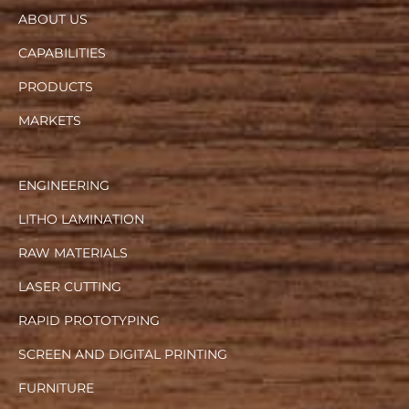
ABOUT US
CAPABILITIES
PRODUCTS
MARKETS
ENGINEERING
LITHO LAMINATION
RAW MATERIALS
LASER CUTTING
RAPID PROTOTYPING
SCREEN AND DIGITAL PRINTING
FURNITURE