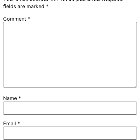
fields are marked
*
Comment
*
Name
*
Email
*