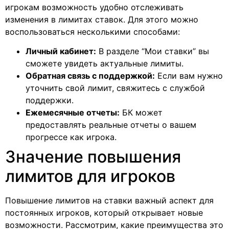
игрокам возможность удобно отслеживать
изменения в лимитах ставок. Для этого можно
воспользоваться несколькими способами:
Личный кабинет:
В разделе “Мои ставки” вы
сможете увидеть актуальные лимиты.
Обратная связь с поддержкой:
Если вам нужно
уточнить свой лимит, свяжитесь с службой
поддержки.
Ежемесячные отчеты:
БК может
предоставлять реальные отчеты о вашем
прогрессе как игрока.
Значение повышения
лимитов для игроков
Повышение лимитов на ставки важный аспект для
постоянных игроков, который открывает новые
возможности. Рассмотрим, какие преимущества это