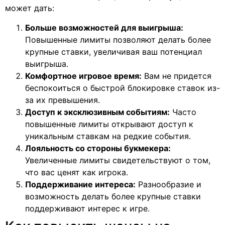
может дать:
Больше возможностей для выигрыша:
Повышенные лимиты позволяют делать более
крупные ставки, увеличивая ваш потенциал
выигрыша.
Комфортное игровое время:
Вам не придется
беспокоиться о быстрой блокировке ставок из-
за их превышения.
Доступ к эксклюзивным событиям:
Часто
повышенные лимиты открывают доступ к
уникальным ставкам на редкие события.
Лояльность со стороны букмекера:
Увеличенные лимиты свидетельствуют о том,
что вас ценят как игрока.
Поддерживание интереса:
Разнообразие и
возможность делать более крупные ставки
поддерживают интерес к игре.