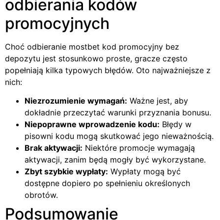
odbierania kodów
promocyjnych
Choć odbieranie mostbet kod promocyjny bez
depozytu jest stosunkowo proste, gracze często
popełniają kilka typowych błędów. Oto najważniejsze z
nich:
Niezrozumienie wymagań:
Ważne jest, aby
dokładnie przeczytać warunki przyznania bonusu.
Niepoprawne wprowadzenie kodu:
Błędy w
pisowni kodu mogą skutkować jego nieważnością.
Brak aktywacji:
Niektóre promocje wymagają
aktywacji, zanim będą mogły być wykorzystane.
Zbyt szybkie wypłaty:
Wypłaty mogą być
dostępne dopiero po spełnieniu określonych
obrotów.
Podsumowanie