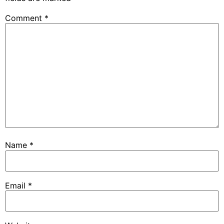
Comment
*
Name
*
Email
*