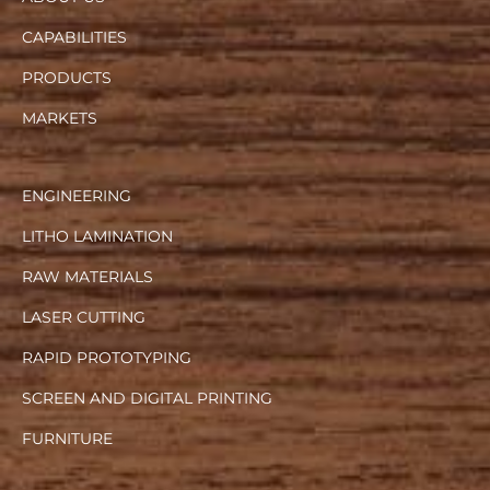
CAPABILITIES
PRODUCTS
MARKETS
ENGINEERING
LITHO LAMINATION
RAW MATERIALS
LASER CUTTING
RAPID PROTOTYPING
SCREEN AND DIGITAL PRINTING
FURNITURE