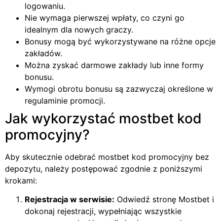
logowaniu.
Nie wymaga pierwszej wpłaty, co czyni go
idealnym dla nowych graczy.
Bonusy mogą być wykorzystywane na różne opcje
zakładów.
Można zyskać darmowe zakłady lub inne formy
bonusu.
Wymogi obrotu bonusu są zazwyczaj określone w
regulaminie promocji.
Jak wykorzystać mostbet kod
promocyjny?
Aby skutecznie odebrać mostbet kod promocyjny bez
depozytu, należy postępować zgodnie z poniższymi
krokami:
Rejestracja w serwisie:
Odwiedź stronę Mostbet i
dokonaj rejestracji, wypełniając wszystkie