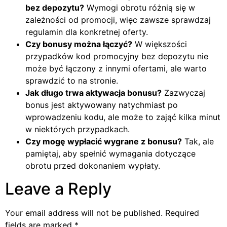
bez depozytu?
Wymogi obrotu różnią się w
zależności od promocji, więc zawsze sprawdzaj
regulamin dla konkretnej oferty.
Czy bonusy można łączyć?
W większości
przypadków kod promocyjny bez depozytu nie
może być łączony z innymi ofertami, ale warto
sprawdzić to na stronie.
Jak długo trwa aktywacja bonusu?
Zazwyczaj
bonus jest aktywowany natychmiast po
wprowadzeniu kodu, ale może to zająć kilka minut
w niektórych przypadkach.
Czy mogę wypłacić wygrane z bonusu?
Tak, ale
pamiętaj, aby spełnić wymagania dotyczące
obrotu przed dokonaniem wypłaty.
Leave a Reply
Your email address will not be published.
Required
fields are marked
*