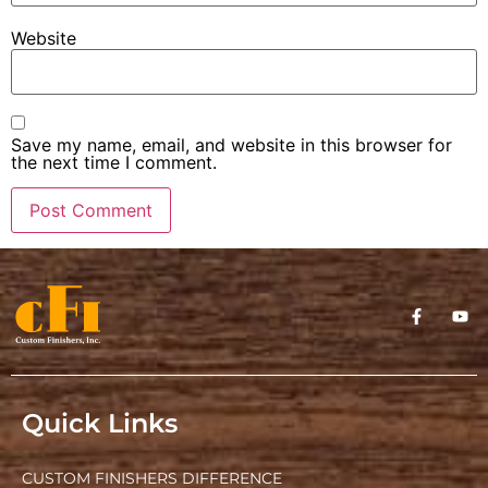
Website
Save my name, email, and website in this browser for
the next time I comment.
Quick Links
CUSTOM FINISHERS DIFFERENCE