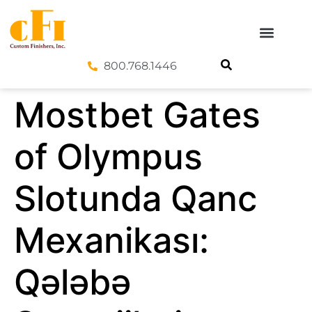
800.768.1446
Mostbet Gates
of Olympus
Slotunda Qanc
Mexanikası:
Qələbə