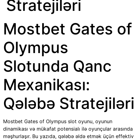
Stratejiləri
Mostbet Gates of
Olympus
Slotunda Qanc
Mexanikası:
Qələbə Stratejiləri
Mostbet Gates of Olympus slot oyunu, oyunun
dinamikası və mükafat potensialı ilə oyunçular arasında
məşhurlaşır. Bu yazıda, qələbə əldə etmək üçün effektiv