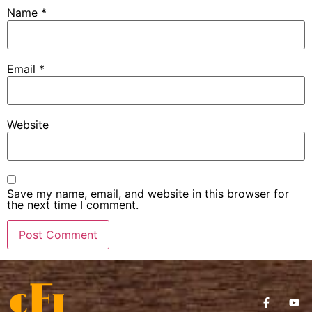
Name
*
Email
*
Website
Save my name, email, and website in this browser for
the next time I comment.