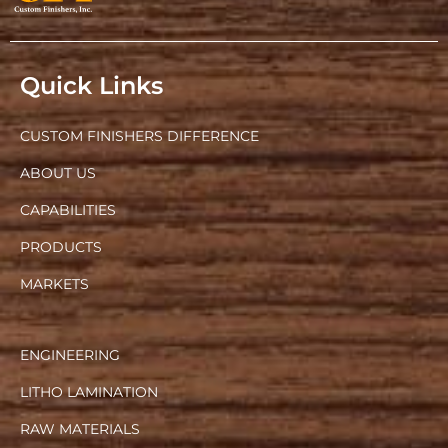
Quick Links
CUSTOM FINISHERS DIFFERENCE
ABOUT US
CAPABILITIES
PRODUCTS
MARKETS
ENGINEERING
LITHO LAMINATION
RAW MATERIALS