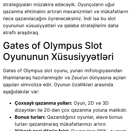
strategiyaları müzakirə edəcəyik. Oyunçuların uğur
qazanma ehtimalını artıran mexanizmləri və mükafatların
necə qazanılacağını öyrənəcəksiniz. İndi isə bu slot
oyununun xüsusiyyətləri və qələbə stratejilərini daha
ətraflı araşdıraq.
Gates of Olympus Slot
Oyununun Xüsusiyyətləri
Gates of Olympus slot oyunu, yunan mifologiyasından
ilhamlanaraq hazırlanmışdır və Zeus’un dünyasına açılan
qapıları simvolizə edir. Oyunun özəllikləri arasında
aşağıdakılar var:
Çoxsaylı qazanma yolları:
Oyun, 2D və 3D
dizaynları ilə 20-dən çox qazanma yoluna malikdir.
Bonus turları:
Qazandığınız oyunlar, əlavə bonus
turları qazandıraraq mükafatlarınızı artırır.
Yüksək geri dönüş faizi:
Oyunçulara 96% -ə yaxın