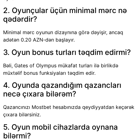
2. Oyunçular üçün minimal mərc nə
qədərdir?
Minimal mərc oyunun dizaynına görə dəyişir, ancaq
adətən 0.20 AZN-dən başlayır.
3. Oyun bonus turları təqdim edirmi?
Bəli, Gates of Olympus mükafat turları ilə birlikdə
müxtəlif bonus funksiyaları təqdim edir.
4. Oyunda qazandığım qazancları
necə çıxara bilərəm?
Qazancınızı Mostbet hesabınızda qeydiyyatdan keçərək
çıxara bilərsiniz.
5. Oyun mobil cihazlarda oynana
bilərmi?