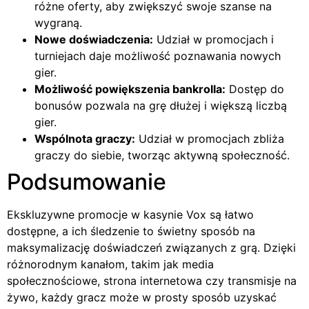
różne oferty, aby zwiększyć swoje szanse na
wygraną.
Nowe doświadczenia:
Udział w promocjach i
turniejach daje możliwość poznawania nowych
gier.
Możliwość powiększenia bankrolla:
Dostęp do
bonusów pozwala na grę dłużej i większą liczbą
gier.
Wspólnota graczy:
Udział w promocjach zbliża
graczy do siebie, tworząc aktywną społeczność.
Podsumowanie
Ekskluzywne promocje w kasynie Vox są łatwo
dostępne, a ich śledzenie to świetny sposób na
maksymalizację doświadczeń związanych z grą. Dzięki
różnorodnym kanałom, takim jak media
społecznościowe, strona internetowa czy transmisje na
żywo, każdy gracz może w prosty sposób uzyskać