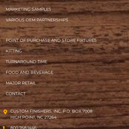
MARKETING SAMPLES
VARIOUS OEM PARTNERSHIPS
POINT OF PURCHASE AND STORE FIXTURES
KITTING
TURNAROUND TIME
FOOD AND BEVERAGE
MAJOR RETAIL
CONTACT
CUSTOM FINISHERS, INC. P.O. BOX 7008
HIGH POINT, NC 27264
800.768.1446