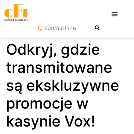
800.768.1446
Odkryj, gdzie
transmitowane
są ekskluzywne
promocje w
kasynie Vox!