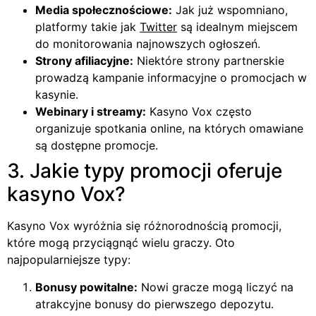
Media społecznościowe:
Jak już wspomniano,
platformy takie jak
Twitter
są idealnym miejscem
do monitorowania najnowszych ogłoszeń.
Strony afiliacyjne:
Niektóre strony partnerskie
prowadzą kampanie informacyjne o promocjach w
kasynie.
Webinary i streamy:
Kasyno Vox często
organizuje spotkania online, na których omawiane
są dostępne promocje.
3. Jakie typy promocji oferuje
kasyno Vox?
Kasyno Vox wyróżnia się różnorodnością promocji,
które mogą przyciągnąć wielu graczy. Oto
najpopularniejsze typy:
Bonusy powitalne:
Nowi gracze mogą liczyć na
atrakcyjne bonusy do pierwszego depozytu.