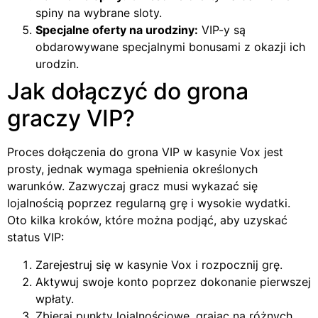
spiny na wybrane sloty.
Specjalne oferty na urodziny:
VIP-y są
obdarowywane specjalnymi bonusami z okazji ich
urodzin.
Jak dołączyć do grona
graczy VIP?
Proces dołączenia do grona VIP w kasynie Vox jest
prosty, jednak wymaga spełnienia określonych
warunków. Zazwyczaj gracz musi wykazać się
lojalnością poprzez regularną grę i wysokie wydatki.
Oto kilka kroków, które można podjąć, aby uzyskać
status VIP:
Zarejestruj się w kasynie Vox i rozpocznij grę.
Aktywuj swoje konto poprzez dokonanie pierwszej
wpłaty.
Zbieraj punkty lojalnościowe, grając na różnych