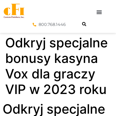
800.768.1446
Odkryj specjalne
bonusy kasyna
Vox dla graczy
VIP w 2023 roku
Odkryj specjalne