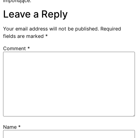
imponujące.
Leave a Reply
Your email address will not be published.
Required
fields are marked
*
Comment
*
Name
*