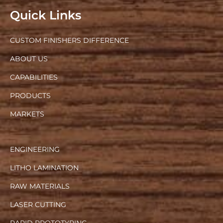
Quick Links
CUSTOM FINISHERS DIFFERENCE
ABOUT US
CAPABILITIES
PRODUCTS
MARKETS
ENGINEERING
LITHO LAMINATION
RAW MATERIALS
LASER CUTTING