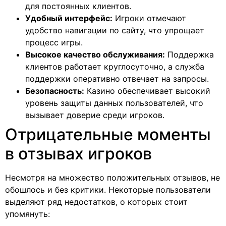
для постоянных клиентов.
Удобный интерфейс:
Игроки отмечают
удобство навигации по сайту, что упрощает
процесс игры.
Высокое качество обслуживания:
Поддержка
клиентов работает круглосуточно, а служба
поддержки оперативно отвечает на запросы.
Безопасность:
Казино обеспечивает высокий
уровень защиты данных пользователей, что
вызывает доверие среди игроков.
Отрицательные моменты
в отзывах игроков
Несмотря на множество положительных отзывов, не
обошлось и без критики. Некоторые пользователи
выделяют ряд недостатков, о которых стоит
упомянуть: