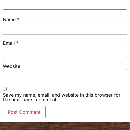
Name
*
Email
*
Website
Save my name, email, and website in this browser for
the next time I comment.