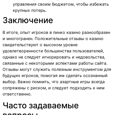
управления своим бюджетом, чтобы избежать
крупных потерь.
Заключение
В итоге, опыт игроков в пинко казино разнообразен
и многогранен. Положительные отзывы о казино
свидетельствуют о высоком уровне
удовлетворенности большинства пользователей,
однако не следует игнорировать и недовольства,
связанные с некоторыми аспектами работы сайта.
Отзывы могут служить полезным инструментом для
будущих игроков, помогая им сделать осознанный
выбор. Важно помнить, что азартные игры всегда
сопряжены с риском, и следует подходить к ним
ответственно.
Часто задаваемые