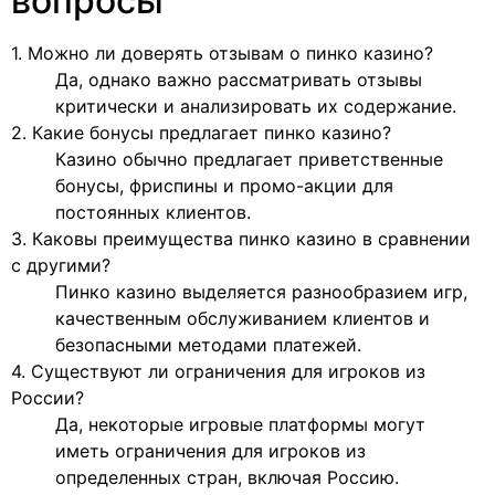
вопросы
1. Можно ли доверять отзывам о пинко казино?
Да, однако важно рассматривать отзывы
критически и анализировать их содержание.
2. Какие бонусы предлагает пинко казино?
Казино обычно предлагает приветственные
бонусы, фриспины и промо-акции для
постоянных клиентов.
3. Каковы преимущества пинко казино в сравнении
с другими?
Пинко казино выделяется разнообразием игр,
качественным обслуживанием клиентов и
безопасными методами платежей.
4. Существуют ли ограничения для игроков из
России?
Да, некоторые игровые платформы могут
иметь ограничения для игроков из
определенных стран, включая Россию.