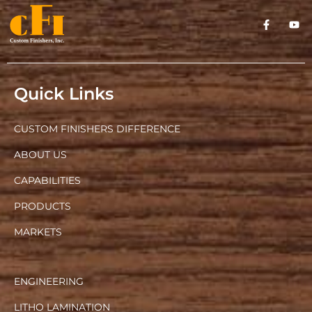
Quick Links
CUSTOM FINISHERS DIFFERENCE
ABOUT US
CAPABILITIES
PRODUCTS
MARKETS
ENGINEERING
LITHO LAMINATION