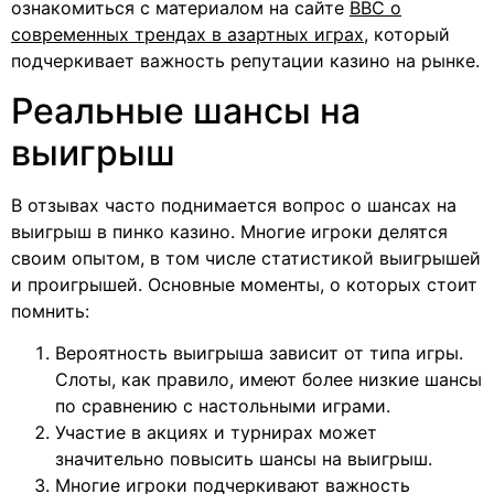
ознакомиться с материалом на сайте
BBC о
современных трендах в азартных играх
, который
подчеркивает важность репутации казино на рынке.
Реальные шансы на
выигрыш
В отзывах часто поднимается вопрос о шансах на
выигрыш в пинко казино. Многие игроки делятся
своим опытом, в том числе статистикой выигрышей
и проигрышей. Основные моменты, о которых стоит
помнить:
Вероятность выигрыша зависит от типа игры.
Слоты, как правило, имеют более низкие шансы
по сравнению с настольными играми.
Участие в акциях и турнирах может
значительно повысить шансы на выигрыш.
Многие игроки подчеркивают важность