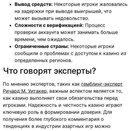
Вывод средств:
Некоторые игроки жаловались
на задержки при выводе выигрышей, что
может вызывать недовольство.
Сложности с верификацией:
Процесс
проверки аккаунта может занимать больше
времени, чем ожидалось.
Ограниченные страны:
Некоторые игроки
сообщили о проблемах с доступом к казино из
определенных регионов.
Что говорят эксперты?
По мнению экспертов, таких как
гемблинг-эксперт
Ричард М. Уитакер
, важным аспектом является то,
как казино выполняет свои обязательства перед
игроками. Надежность и честность казино играют
ключевую роль в формировании доверия. Для
получения более глубокого комментария о
тенденциях в индустрии азартных игр можно