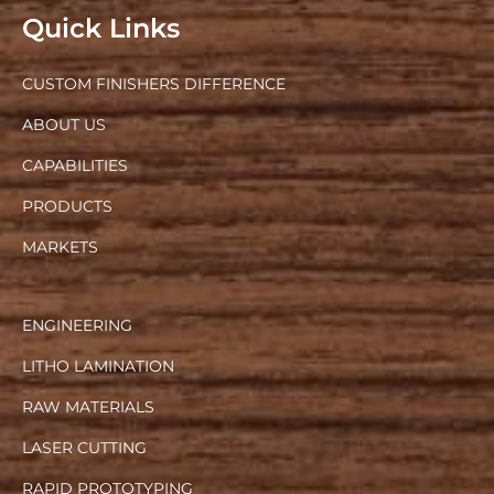
Quick Links
CUSTOM FINISHERS DIFFERENCE
ABOUT US
CAPABILITIES
PRODUCTS
MARKETS
ENGINEERING
LITHO LAMINATION
RAW MATERIALS
LASER CUTTING
RAPID PROTOTYPING