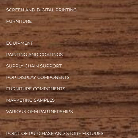
SCREEN AND DIGITAL PRINTING
FURNITURE
EQUIPMENT
PAINTING AND COATINGS
SUPPLY CHAIN SUPPORT
POP DISPLAY COMPONENTS
FURNITURE COMPONENTS
MARKETING SAMPLES
VARIOUS OEM PARTNERSHIPS
POINT OF PURCHASE AND STORE FIXTURES