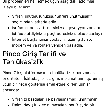
Bu problemləri həll etmək üçün aşağıdakı addımları
izləyə bilərsiniz:
Şifrəni unutmusunuzsa, “Şifrəni unutmusan?”
seçimindən istifadə edin.
İstifadəçi adınızı bilmirsinizsə, qeydiyyat zamanı
istifadə etdiyiniz e-poçt adresinizlə əlaqə saxlayın.
İnternet bağlantınızı yoxlayın, lazım gələrsə,
modem və ya routeri yenidən başladın.
Pinco Giriş Tərlifi və
Təhlükəsizlik
Pinco Giriş platformasında təhlükəsizlik hər zaman
prioritetdir. İstifadəçilər öz giriş məlumatlarını qorumaq
üçün bir neçə göstərişə əməl etməlidirlər. Bunlar
arasında:
Şifrənizi başqaları ilə paylaşmamağı unutmayın.
Daimi dəyişiklik edin, məsələn, hər 3 ayda bir