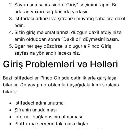
Saytın ana səhifəsində “Giriş” seçimini tapın. Bu
adətən yuxarı sağ küncdə yerləşir.
İstifadəçi adınızı və şifrənizi müvafiq sahələrə daxil
edin.
Sizin giriş məlumatlarınızı düzgün daxil etdiyinizə
əmin olduqdan sonra “Daxil ol” düyməsini basın.
Əgər hər şey düzdirsə, siz uğurla Pinco Giriş
sayfasına yönləndiriləcəksiniz.
Giriş Problemləri və Həlləri
Bəzi istifadəçilər Pinco Girişdə çətinliklərlə qarşılaşa
bilərlər. Ən yaygın problemləri aşağıdakı kimi sıralaya
bilərik:
İstifadəçi adını unutma
Şifrənin unudulması
İnternet bağlantısının olmaması
Platforma serverindəki nasazlıqlar