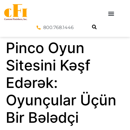
800.768.1446
Pinco Oyun
Sitesini Kəşf
Edərək:
Oyunçular Üçün
Bir Bələdçi