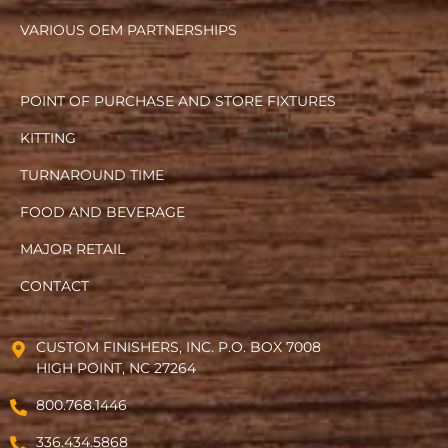
VARIOUS OEM PARTNERSHIPS
POINT OF PURCHASE AND STORE FIXTURES
KITTING
TURNAROUND TIME
FOOD AND BEVERAGE
MAJOR RETAIL
CONTACT
CUSTOM FINISHERS, INC. P.O. BOX 7008
HIGH POINT, NC 27264
800.768.1446
336.434.5868