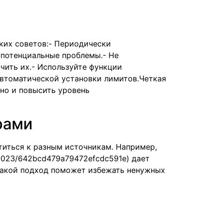
ких советов:- Периодически
 потенциальные проблемы.- Не
чить их.- Используйте функции
автоматической установки лимитов.Четкая
но и повысить уровень
рами
титься к разным источникам. Например,
3/2023/642bcd479a79472efcdc591e) дает
 Такой подход поможет избежать ненужных