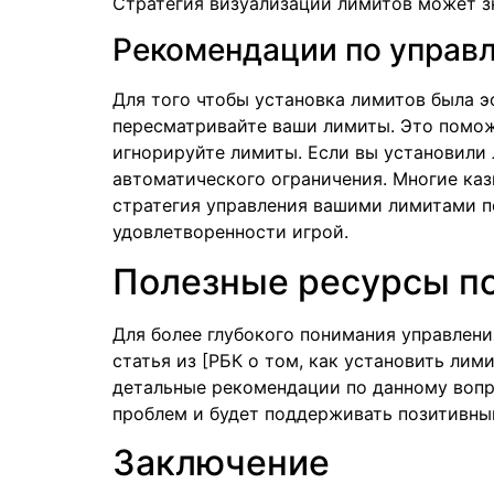
Стратегия визуализации лимитов может зн
Рекомендации по управ
Для того чтобы установка лимитов была 
пересматривайте ваши лимиты. Это помож
игнорируйте лимиты. Если вы установили 
автоматического ограничения. Многие каз
стратегия управления вашими лимитами по
удовлетворенности игрой.
Полезные ресурсы п
Для более глубокого понимания управлен
статья из [РБК о том, как установить лим
детальные рекомендации по данному вопр
проблем и будет поддерживать позитивны
Заключение