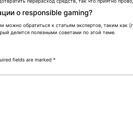
отвратить перерасход средств, так что приятно провод
ции о responsible gaming?
 можно обратиться к статьям экспертов, таким как [г
оторый делится полезными советами по этой теме.
uired fields are marked
*