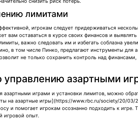
ачительно снизить риск потерь.
лению лимитами
эффективной, игрокам следует придерживаться несколь
ет вам оставаться в курсе своих финансов и выявлять
лимиты, важно следовать им и избегать соблазна увели
ино, в том числе Пинко, предлагают инструменты для 
зволит не только сохранить контроль над финансами, 
о управлению азартными иг
ия азартными играми и установки лимитов, можно обра
иты на азартные игры](https://www.rbc.ru/society/20/0
осу и помогает игрокам осознанно подходить к игре.
й игровой опыт.