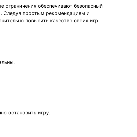
ые ограничения обеспечивают безопасный
в. Следуя простым рекомендациям и
ачительно повысить качество своих игр.
альны.
но остановить игру.