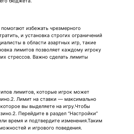
шего бюджета.
ы помогают избежать чрезмерного
тратить, и установка строгих ограничений
иалисты в области азартных игр, такие
становка лимитов позволяет каждому игроку
них стрессов. Важно сделать лимиты
типов лимитов, которые игрок может
зино.2. Лимит на ставки — максимально
 которое вы выделяете на игру.Чтобы
зино.2. Перейдите в раздел “Настройки”
 или время и подтвердите изменения.Таким
зможностей и игрового поведения.