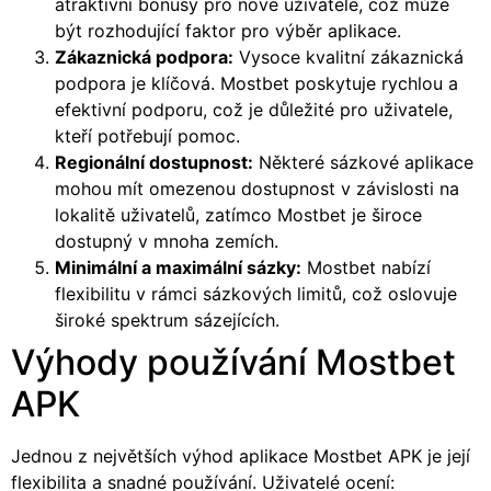
atraktivní bonusy pro nové uživatele, což může
být rozhodující faktor pro výběr aplikace.
Zákaznická podpora:
Vysoce kvalitní zákaznická
podpora je klíčová. Mostbet poskytuje rychlou a
efektivní podporu, což je důležité pro uživatele,
kteří potřebují pomoc.
Regionální dostupnost:
Některé sázkové aplikace
mohou mít omezenou dostupnost v závislosti na
lokalitě uživatelů, zatímco Mostbet je široce
dostupný v mnoha zemích.
Minimální a maximální sázky:
Mostbet nabízí
flexibilitu v rámci sázkových limitů, což oslovuje
široké spektrum sázejících.
Výhody používání Mostbet
APK
Jednou z největších výhod aplikace Mostbet APK je její
flexibilita a snadné používání. Uživatelé ocení: