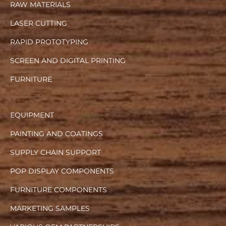
RAW MATERIALS
LASER CUTTING
RAPID PROTOTYPING
SCREEN AND DIGITAL PRINTING
FURNITURE
EQUIPMENT
PAINTING AND COATINGS
SUPPLY CHAIN SUPPORT
POP DISPLAY COMPONENTS
FURNITURE COMPONENTS
MARKETING SAMPLES