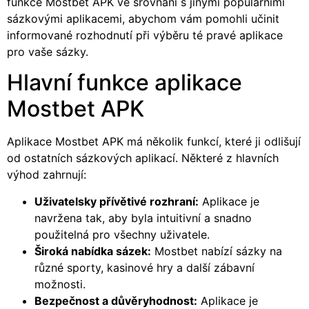
funkce Mostbet APK ve srovnání s jinými populárními
sázkovými aplikacemi, abychom vám pomohli učinit
informované rozhodnutí při výběru té pravé aplikace
pro vaše sázky.
Hlavní funkce aplikace
Mostbet APK
Aplikace Mostbet APK má několik funkcí, které ji odlišují
od ostatních sázkových aplikací. Některé z hlavních
výhod zahrnují:
Uživatelsky přívětivé rozhraní:
Aplikace je
navržena tak, aby byla intuitivní a snadno
použitelná pro všechny uživatele.
Široká nabídka sázek:
Mostbet nabízí sázky na
různé sporty, kasinové hry a další zábavní
možnosti.
Bezpečnost a důvěryhodnost:
Aplikace je