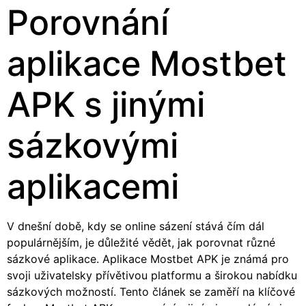
Porovnání
aplikace Mostbet
APK s jinými
sázkovými
aplikacemi
V dnešní době, kdy se online sázení stává čím dál
populárnějším, je důležité vědět, jak porovnat různé
sázkové aplikace. Aplikace Mostbet APK je známá pro
svoji uživatelsky přívětivou platformu a širokou nabídku
sázkových možností. Tento článek se zaměří na klíčové