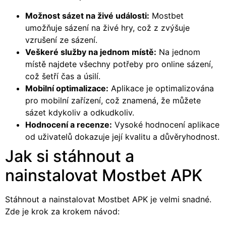
Možnost sázet na živé události:
Mostbet
umožňuje sázení na živé hry, což z zvýšuje
vzrušení ze sázení.
Veškeré služby na jednom místě:
Na jednom
místě najdete všechny potřeby pro online sázení,
což šetří čas a úsilí.
Mobilní optimalizace:
Aplikace je optimalizována
pro mobilní zařízení, což znamená, že můžete
sázet kdykoliv a odkudkoliv.
Hodnocení a recenze:
Vysoké hodnocení aplikace
od uživatelů dokazuje její kvalitu a důvěryhodnost.
Jak si stáhnout a
nainstalovat Mostbet APK
Stáhnout a nainstalovat Mostbet APK je velmi snadné.
Zde je krok za krokem návod: