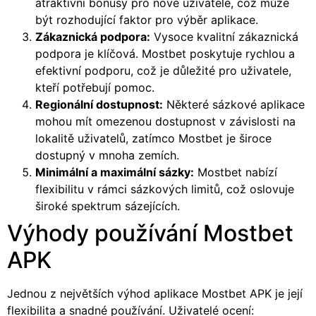
atraktivní bonusy pro nové uživatele, což může
být rozhodující faktor pro výběr aplikace.
Zákaznická podpora:
Vysoce kvalitní zákaznická
podpora je klíčová. Mostbet poskytuje rychlou a
efektivní podporu, což je důležité pro uživatele,
kteří potřebují pomoc.
Regionální dostupnost:
Některé sázkové aplikace
mohou mít omezenou dostupnost v závislosti na
lokalitě uživatelů, zatímco Mostbet je široce
dostupný v mnoha zemích.
Minimální a maximální sázky:
Mostbet nabízí
flexibilitu v rámci sázkových limitů, což oslovuje
široké spektrum sázejících.
Výhody používání Mostbet
APK
Jednou z největších výhod aplikace Mostbet APK je její
flexibilita a snadné používání. Uživatelé ocení: