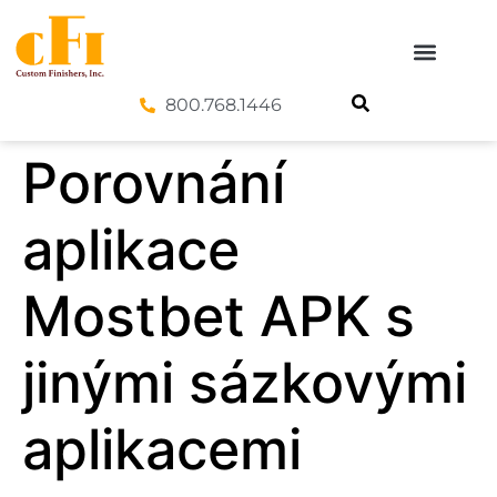
800.768.1446
Porovnání
aplikace
Mostbet APK s
jinými sázkovými
aplikacemi