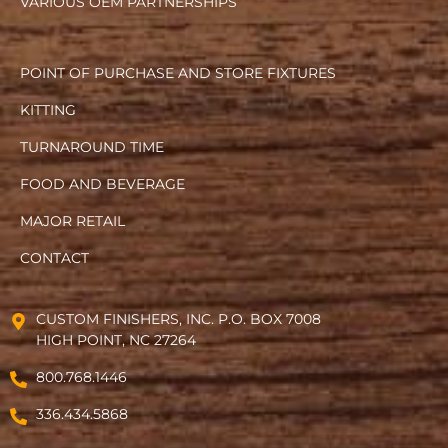
VARIOUS OEM PARTNERSHIPS
POINT OF PURCHASE AND STORE FIXTURES
KITTING
TURNAROUND TIME
FOOD AND BEVERAGE
MAJOR RETAIL
CONTACT
CUSTOM FINISHERS, INC. P.O. BOX 7008
HIGH POINT, NC 27264
800.768.1446
336.434.5868