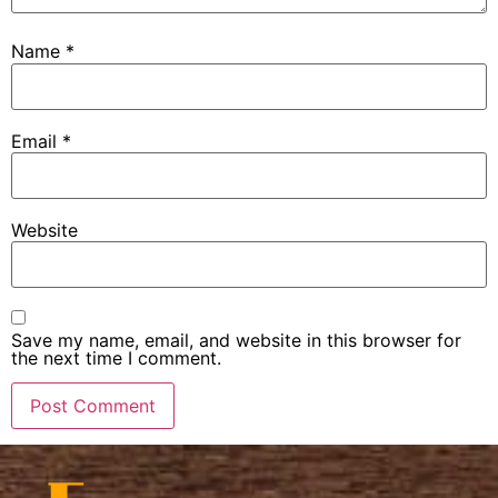
Name
*
Email
*
Website
Save my name, email, and website in this browser for
the next time I comment.