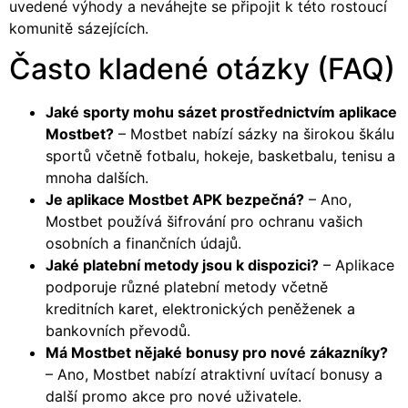
uvedené výhody a neváhejte se připojit k této rostoucí
komunitě sázejících.
Často kladené otázky (FAQ)
Jaké sporty mohu sázet prostřednictvím aplikace
Mostbet?
– Mostbet nabízí sázky na širokou škálu
sportů včetně fotbalu, hokeje, basketbalu, tenisu a
mnoha dalších.
Je aplikace Mostbet APK bezpečná?
– Ano,
Mostbet používá šifrování pro ochranu vašich
osobních a finančních údajů.
Jaké platební metody jsou k dispozici?
– Aplikace
podporuje různé platební metody včetně
kreditních karet, elektronických peněženek a
bankovních převodů.
Má Mostbet nějaké bonusy pro nové zákazníky?
– Ano, Mostbet nabízí atraktivní uvítací bonusy a
další promo akce pro nové uživatele.