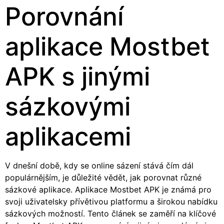
Porovnání
aplikace Mostbet
APK s jinými
sázkovými
aplikacemi
V dnešní době, kdy se online sázení stává čím dál
populárnějším, je důležité vědět, jak porovnat různé
sázkové aplikace. Aplikace Mostbet APK je známá pro
svoji uživatelsky přívětivou platformu a širokou nabídku
sázkových možností. Tento článek se zaměří na klíčové