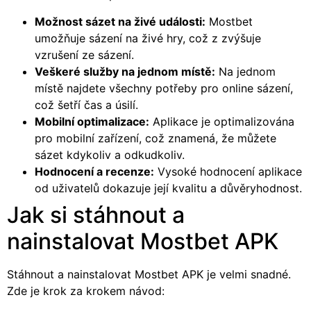
Možnost sázet na živé události:
Mostbet
umožňuje sázení na živé hry, což z zvýšuje
vzrušení ze sázení.
Veškeré služby na jednom místě:
Na jednom
místě najdete všechny potřeby pro online sázení,
což šetří čas a úsilí.
Mobilní optimalizace:
Aplikace je optimalizována
pro mobilní zařízení, což znamená, že můžete
sázet kdykoliv a odkudkoliv.
Hodnocení a recenze:
Vysoké hodnocení aplikace
od uživatelů dokazuje její kvalitu a důvěryhodnost.
Jak si stáhnout a
nainstalovat Mostbet APK
Stáhnout a nainstalovat Mostbet APK je velmi snadné.
Zde je krok za krokem návod: