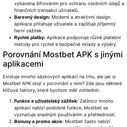
vybavena šifrováním pro ochranu osobních údajů a
finančních transakcí uživatelů.
Barevný design:
Moderní a atraktivní design
aplikace přitahuje uživatele a zajišťuje příjemný
herní zážitek.
Rychlé platby:
Aplikace podporuje různé platební
metody pro rychlé a bezpečné vklady a výběry.
Porovnání Mostbet APK s jinými
aplikacemi
Existuje mnoho sázkových aplikací na trhu, ale jak si
Mostbet APK stojí v porovnání s nimi? Zde jsou některé
klíčové faktory, které bychom měli zohlednit:
Funkce a uživatelský zážitek:
Zatímco mnoho
aplikací nabízí podobné funkce, Mostbet se
vyznačuje snadným používáním a přehledností.
Bonusy a promo akce:
Mostbet často nabízí