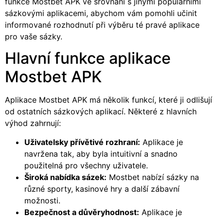
funkce Mostbet APK ve srovnání s jinými populárními
sázkovými aplikacemi, abychom vám pomohli učinit
informované rozhodnutí při výběru té pravé aplikace
pro vaše sázky.
Hlavní funkce aplikace
Mostbet APK
Aplikace Mostbet APK má několik funkcí, které ji odlišují
od ostatních sázkových aplikací. Některé z hlavních
výhod zahrnují:
Uživatelsky přívětivé rozhraní:
Aplikace je
navržena tak, aby byla intuitivní a snadno
použitelná pro všechny uživatele.
Široká nabídka sázek:
Mostbet nabízí sázky na
různé sporty, kasinové hry a další zábavní
možnosti.
Bezpečnost a důvěryhodnost:
Aplikace je