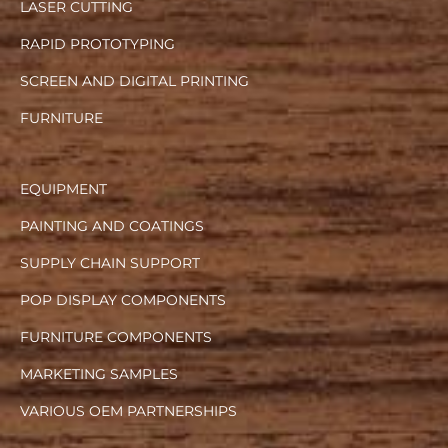
LASER CUTTING
RAPID PROTOTYPING
SCREEN AND DIGITAL PRINTING
FURNITURE
EQUIPMENT
PAINTING AND COATINGS
SUPPLY CHAIN SUPPORT
POP DISPLAY COMPONENTS
FURNITURE COMPONENTS
MARKETING SAMPLES
VARIOUS OEM PARTNERSHIPS