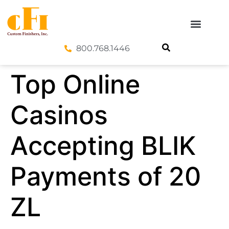
800.768.1446
Top Online
Casinos
Accepting BLIK
Payments of 20
ZL