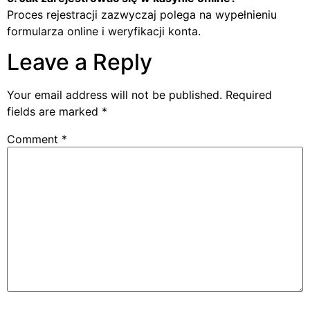
Proces rejestracji zazwyczaj polega na wypełnieniu
formularza online i weryfikacji konta.
Leave a Reply
Your email address will not be published.
Required
fields are marked
*
Comment
*