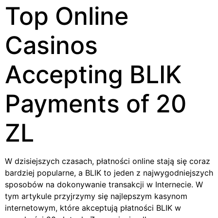
Top Online
Casinos
Accepting BLIK
Payments of 20
ZL
W dzisiejszych czasach, płatności online stają się coraz
bardziej popularne, a BLIK to jeden z najwygodniejszych
sposobów na dokonywanie transakcji w Internecie. W
tym artykule przyjrzymy się najlepszym kasynom
internetowym, które akceptują płatności BLIK w