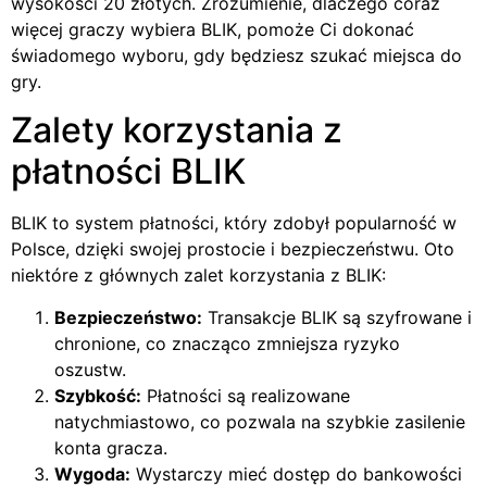
wysokości 20 złotych. Zrozumienie, dlaczego coraz
więcej graczy wybiera BLIK, pomoże Ci dokonać
świadomego wyboru, gdy będziesz szukać miejsca do
gry.
Zalety korzystania z
płatności BLIK
BLIK to system płatności, który zdobył popularność w
Polsce, dzięki swojej prostocie i bezpieczeństwu. Oto
niektóre z głównych zalet korzystania z BLIK:
Bezpieczeństwo:
Transakcje BLIK są szyfrowane i
chronione, co znacząco zmniejsza ryzyko
oszustw.
Szybkość:
Płatności są realizowane
natychmiastowo, co pozwala na szybkie zasilenie
konta gracza.
Wygoda:
Wystarczy mieć dostęp do bankowości