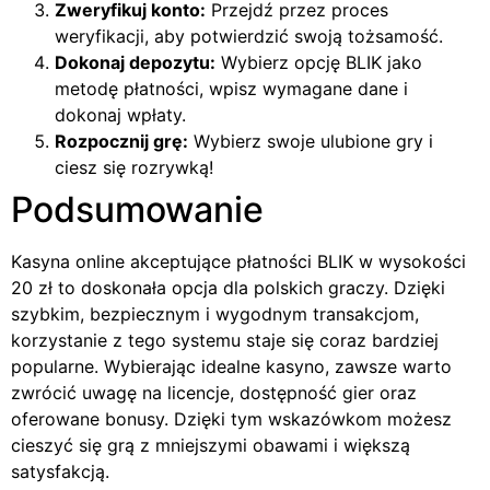
Zweryfikuj konto:
Przejdź przez proces
weryfikacji, aby potwierdzić swoją tożsamość.
Dokonaj depozytu:
Wybierz opcję BLIK jako
metodę płatności, wpisz wymagane dane i
dokonaj wpłaty.
Rozpocznij grę:
Wybierz swoje ulubione gry i
ciesz się rozrywką!
Podsumowanie
Kasyna online akceptujące płatności BLIK w wysokości
20 zł to doskonała opcja dla polskich graczy. Dzięki
szybkim, bezpiecznym i wygodnym transakcjom,
korzystanie z tego systemu staje się coraz bardziej
popularne. Wybierając idealne kasyno, zawsze warto
zwrócić uwagę na licencje, dostępność gier oraz
oferowane bonusy. Dzięki tym wskazówkom możesz
cieszyć się grą z mniejszymi obawami i większą
satysfakcją.