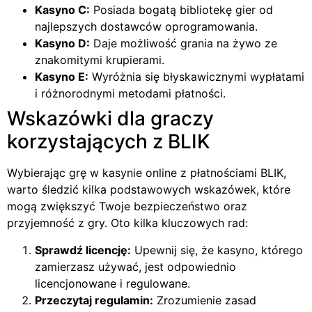
Kasyno C:
Posiada bogatą bibliotekę gier od
najlepszych dostawców oprogramowania.
Kasyno D:
Daje możliwość grania na żywo ze
znakomitymi krupierami.
Kasyno E:
Wyróżnia się błyskawicznymi wypłatami
i różnorodnymi metodami płatności.
Wskazówki dla graczy
korzystających z BLIK
Wybierając grę w kasynie online z płatnościami BLIK,
warto śledzić kilka podstawowych wskazówek, które
mogą zwiększyć Twoje bezpieczeństwo oraz
przyjemność z gry. Oto kilka kluczowych rad:
Sprawdź licencję:
Upewnij się, że kasyno, którego
zamierzasz używać, jest odpowiednio
licencjonowane i regulowane.
Przeczytaj regulamin:
Zrozumienie zasad