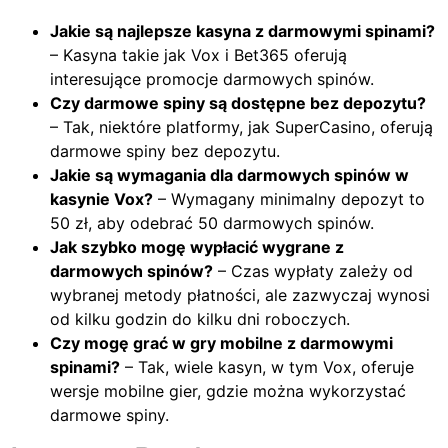
Jakie są najlepsze kasyna z darmowymi spinami?
– Kasyna takie jak Vox i Bet365 oferują
interesujące promocje darmowych spinów.
Czy darmowe spiny są dostępne bez depozytu?
– Tak, niektóre platformy, jak SuperCasino, oferują
darmowe spiny bez depozytu.
Jakie są wymagania dla darmowych spinów w
kasynie Vox?
– Wymagany minimalny depozyt to
50 zł, aby odebrać 50 darmowych spinów.
Jak szybko mogę wypłacić wygrane z
darmowych spinów?
– Czas wypłaty zależy od
wybranej metody płatności, ale zazwyczaj wynosi
od kilku godzin do kilku dni roboczych.
Czy mogę grać w gry mobilne z darmowymi
spinami?
– Tak, wiele kasyn, w tym Vox, oferuje
wersje mobilne gier, gdzie można wykorzystać
darmowe spiny.