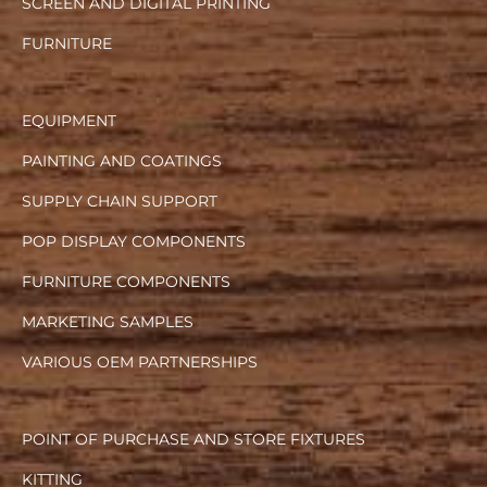
SCREEN AND DIGITAL PRINTING
FURNITURE
EQUIPMENT
PAINTING AND COATINGS
SUPPLY CHAIN SUPPORT
POP DISPLAY COMPONENTS
FURNITURE COMPONENTS
MARKETING SAMPLES
VARIOUS OEM PARTNERSHIPS
POINT OF PURCHASE AND STORE FIXTURES
KITTING