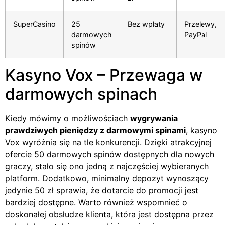
SuperCasino
25
Bez wpłaty
Przelewy,
darmowych
PayPal
spinów
Kasyno Vox – Przewaga w
darmowych spinach
Kiedy mówimy o możliwościach
wygrywania
prawdziwych pieniędzy z darmowymi spinami
, kasyno
Vox wyróżnia się na tle konkurencji. Dzięki atrakcyjnej
ofercie 50 darmowych spinów dostępnych dla nowych
graczy, stało się ono jedną z najczęściej wybieranych
platform. Dodatkowo, minimalny depozyt wynoszący
jedynie 50 zł sprawia, że dotarcie do promocji jest
bardziej dostępne. Warto również wspomnieć o
doskonałej obsłudze klienta, która jest dostępna przez