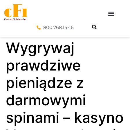
800.768.1446
Wygrywaj
prawdziwe
pieniądze z
darmowymi
spinami – kasyno