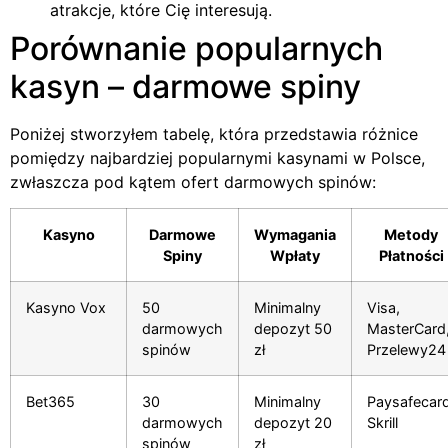
atrakcje, które Cię interesują.
Porównanie popularnych
kasyn – darmowe spiny
Poniżej stworzyłem tabelę, która przedstawia różnice
pomiędzy najbardziej popularnymi kasynami w Polsce,
zwłaszcza pod kątem ofert darmowych spinów:
Kasyno
Darmowe
Wymagania
Metody
Spiny
Wpłaty
Płatności
Kasyno Vox
50
Minimalny
Visa,
darmowych
depozyt 50
MasterCard
spinów
zł
Przelewy24
Bet365
30
Minimalny
Paysafecard
darmowych
depozyt 20
Skrill
spinów
zł