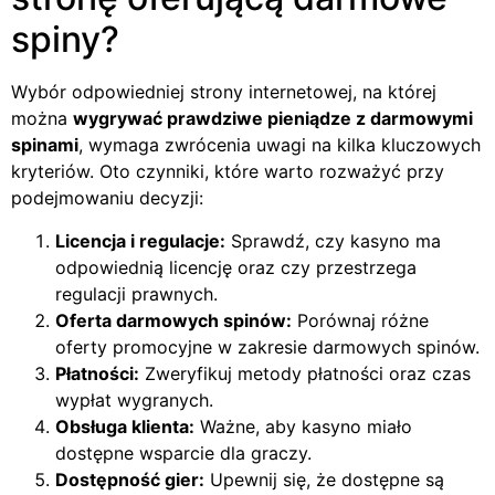
spiny?
Wybór odpowiedniej strony internetowej, na której
można
wygrywać prawdziwe pieniądze z darmowymi
spinami
, wymaga zwrócenia uwagi na kilka kluczowych
kryteriów. Oto czynniki, które warto rozważyć przy
podejmowaniu decyzji:
Licencja i regulacje:
Sprawdź, czy kasyno ma
odpowiednią licencję oraz czy przestrzega
regulacji prawnych.
Oferta darmowych spinów:
Porównaj różne
oferty promocyjne w zakresie darmowych spinów.
Płatności:
Zweryfikuj metody płatności oraz czas
wypłat wygranych.
Obsługa klienta:
Ważne, aby kasyno miało
dostępne wsparcie dla graczy.
Dostępność gier:
Upewnij się, że dostępne są