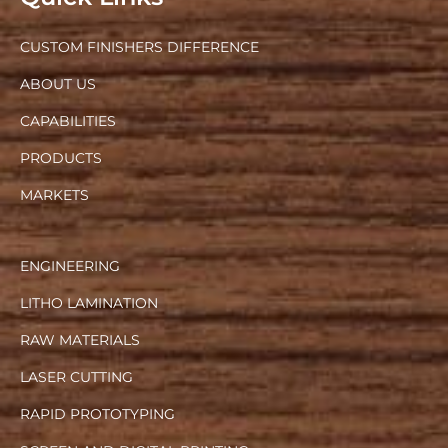
CUSTOM FINISHERS DIFFERENCE
ABOUT US
CAPABILITIES
PRODUCTS
MARKETS
ENGINEERING
LITHO LAMINATION
RAW MATERIALS
LASER CUTTING
RAPID PROTOTYPING