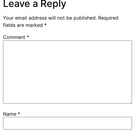
Leave a Reply
Your email address will not be published.
Required
fields are marked
*
Comment
*
Name
*