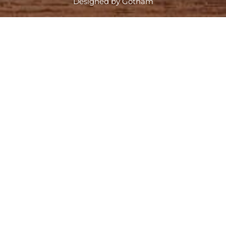
Designed by Gotham