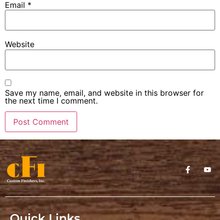
Email
*
Website
Save my name, email, and website in this browser for
the next time I comment.
Quick Links