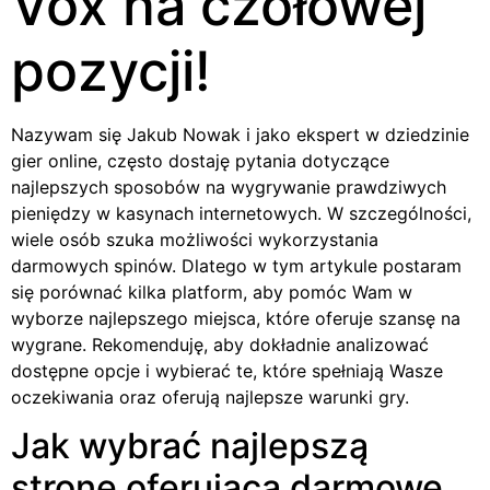
Vox na czołowej
pozycji!
Nazywam się Jakub Nowak i jako ekspert w dziedzinie
gier online, często dostaję pytania dotyczące
najlepszych sposobów na wygrywanie prawdziwych
pieniędzy w kasynach internetowych. W szczególności,
wiele osób szuka możliwości wykorzystania
darmowych spinów. Dlatego w tym artykule postaram
się porównać kilka platform, aby pomóc Wam w
wyborze najlepszego miejsca, które oferuje szansę na
wygrane. Rekomenduję, aby dokładnie analizować
dostępne opcje i wybierać te, które spełniają Wasze
oczekiwania oraz oferują najlepsze warunki gry.
Jak wybrać najlepszą
stronę oferującą darmowe